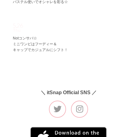
パステル使いでオシャレを彩る☆
5.26
Thu
Notコンサバ☆
ミニワンピはフーディー＆
キャップでカジュアルにシフト！
＼ itSnap Official SNS ／