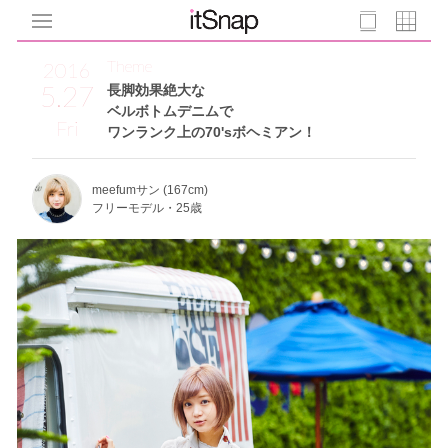
Theme
2016
5.27
長脚効果絶大な
ベルボトムデニムで
Fri
ワンランク上の70'sボヘミアン！
meefumサン (167cm)
フリーモデル・25歳