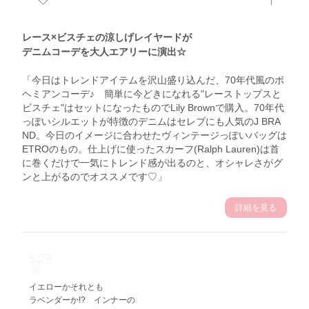
レース×ビスチェの涼しげレイヤードが
デニムコーデを大人エアリーに演出☆
「今日はトレンドアイテムを沢山盛り込んだ、70年代風のボ
ヘミアンコーデ♪ 簡単に今どきになれる"レーストップスと
ビスチェ"はセットになったものでLily Brownで購入。70年代
っぽいシルエットが特徴のデニムはセレブにも人気のJ BRA
ND。今日のイメージに合わせたヴィンテージっぽいバッグは
ETROのもの。仕上げに使ったスカーフ(Ralph Lauren)は首
に巻くだけで一気にトレンド感が出るのと、オシャレさがグ
ンと上がるのでオススメです♡」
詳細を見る
5.28
Sat
イエローかそれとも
ラベンダーか!? インナーの