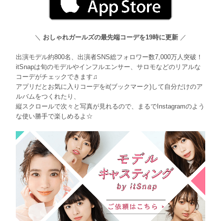
＼
おしゃれガールズの最先端コーデを19時に更新
／
出演モデル約800名、出演者SNS総フォロワー数7,000万人突破！
itSnapは旬のモデルやインフルエンサー、サロモなどのリアルな
コーデがチェックできます♫
アプリだとお気に入りコーデをit(ブックマーク)して自分だけのア
ルバムをつくれたり、
縦スクロールで次々と写真が見れるので、まるでInstagramのよう
な使い勝手で楽しめるよ☆