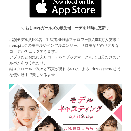
＼
おしゃれガールズの最先端コーデを19時に更新
／
出演モデル約800名、出演者SNS総フォロワー数7,000万人突破！
itSnapは旬のモデルやインフルエンサー、サロモなどのリアルな
コーデがチェックできます♫
アプリだとお気に入りコーデをit(ブックマーク)して自分だけのア
ルバムをつくれたり、
縦スクロールで次々と写真が見れるので、まるでInstagramのよう
な使い勝手で楽しめるよ☆