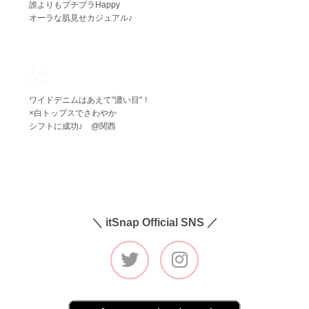
誰よりもプチプラHappy
オーラな肌見せカジュアル♪
7.4
Mon
ワイドデニムはあえて"濃い目"！
×白トップスでさわやか
シフトに成功♪ @関西
＼ itSnap Official SNS ／