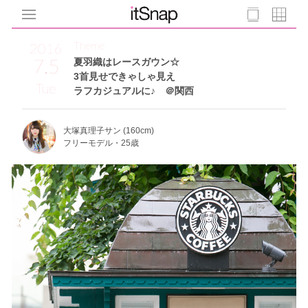
Theme
2016
7.5
夏羽織はレースガウン☆
3首見せできゃしゃ見え
Tue
ラフカジュアルに♪ ＠関西
大塚真理子サン (160cm)
フリーモデル・25歳