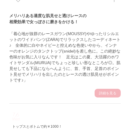
メリハリある適度な肌見せと透けレースの
相乗効果で女っぽさに磨きをかける！
「着心地が抜群のレースガウン(MOUSSY)やゆったりシルエ
ットのワイドパンツ(ZARA)でリラックスしたコーディネート
♪ 全体的に白やネイビーと控えめな色使いやから、インナ
ーのオレンジのタンクトップ(snidel)を差し色に。この絶妙な
色味がお気に入りなんです！ 足元はこの夏、大活躍のホワ
イトサンダル(MURUA)でちょっと珍しい形なところが◎。肌
見せしても下品にならへんように、首、手首、足首のポイン
ト見せでメリハリを出したのとレースの透け肌見せがポイン
トです♪」
詳細を見る
7.6
Wed
トップスとボトムで約￥1000！