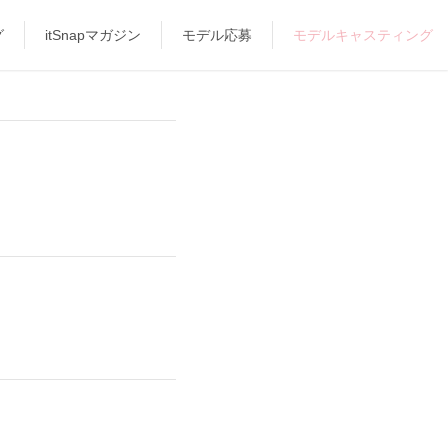
グ
itSnapマガジン
モデル応募
モデルキャスティング