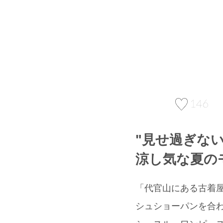
146
"見せ過ぎな
涼し気な夏の
「代官山にある古着屋(
シュショーパンを合