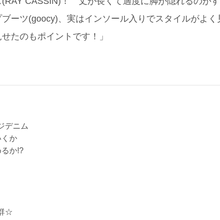
RAY CASSIN)！ 丈が長くて適度に脚が隠れるのが
ブーツ(goocy)、実はインソール入りでスタイルがよ
見せたのもポイントです！」
ジデニム
いくか
るか!?
群☆