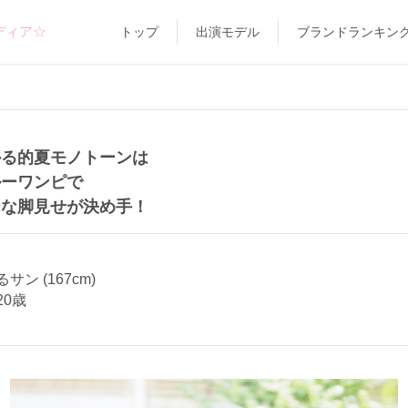
ディア☆
トップ
出演モデル
ブランドランキン
かる的夏モノトーンは
ルーワンピで
ーな脚見せが決め手！
サン (167cm)
20歳