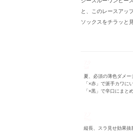
シースルーワンピース(
と、このレースアップ
ソックスをチラッと
7.9
Sat
夏、必須の薄色ダメー
「×赤」で派手カワに
「×黒」で辛口にまとめ
7.7
Thu
縦長、スラ見せ効果抜