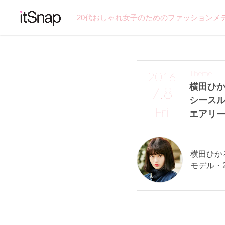
20代おしゃれ女子のためのファッションメ
Theme
2016
横田ひ
7.8
シース
Fri
エアリ
横田ひかる
モデル・