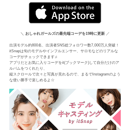
＼
おしゃれガールズの最先端コーデを19時に更新
／
出演モデル約800名、出演者SNS総フォロワー数7,000万人突破！
itSnapは旬のモデルやインフルエンサー、サロモなどのリアルな
コーデがチェックできます♫
アプリだとお気に入りコーデをit(ブックマーク)して自分だけのア
ルバムをつくれたり、
縦スクロールで次々と写真が見れるので、まるでInstagramのよう
な使い勝手で楽しめるよ☆