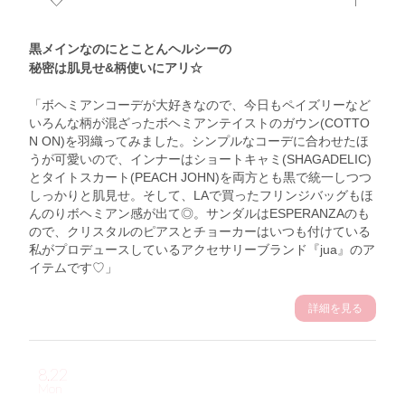
黒メインなのにとことんヘルシーの
秘密は肌見せ&柄使いにアリ☆
「ボヘミアンコーデが大好きなので、今日もペイズリーなど
いろんな柄が混ざったボヘミアンテイストのガウン(COTTO
N ON)を羽織ってみました。シンプルなコーデに合わせたほ
うが可愛いので、インナーはショートキャミ(SHAGADELIC)
とタイトスカート(PEACH JOHN)を両方とも黒で統一しつつ
しっかりと肌見せ。そして、LAで買ったフリンジバッグもほ
んのりボヘミアン感が出て◎。サンダルはESPERANZAのも
ので、クリスタルのピアスとチョーカーはいつも付けている
私がプロデュースしているアクセサリーブランド『jua』のア
イテムです♡」
詳細を見る
8.22
Mon