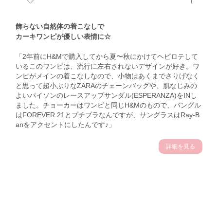
飾らない自然体の着こなしで
カーキワンピが優しい表情に☆
「2年前にH&Mで購入してから夏〜秋にかけてヘビロテして
いるこのワンピは、流行に左右されないデザインが好き。ワ
ンピがメインの着こなしなので、小物はあくまでさりげなく
と思って超小ぶりなZARAのチェーンバッグや、肌なじみの
よいパイソンのレースアップサンダル(ESPERANZA)をINし
ました。チョーカーはワンピと同じH&Mのもので、バングル
はFOREVER 21とプチプラなんですが、サングラスはRay-B
anをアクセントにしたんです♪」
詳細を見る
谷治朝香サン (155cm)
青山学院大学一年・18歳