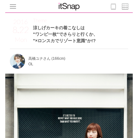
Theme
2016
8.22
涼しげカーキの着こなしは
"ワンピ一枚"でさらりと行くか、
Mon
"×ロンスカでリゾート意識"か!?
高橋ユナさん (166cm)
OL