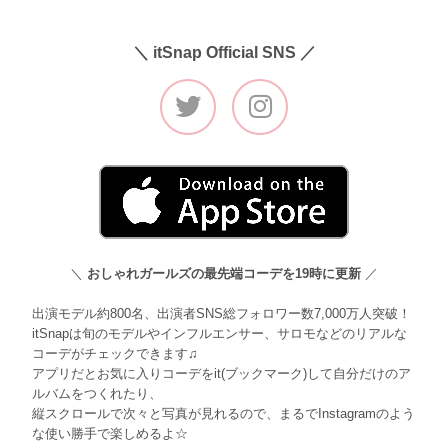
＼ itSnap Official SNS ／
＼
おしゃれガールズの最先端コーデを19時に更新
／
出演モデル約800名、出演者SNS総フォロワー数7,000万人突破！
itSnapは旬のモデルやインフルエンサー、サロモなどのリアルな
コーデがチェックできます♫
アプリだとお気に入りコーデをit(ブックマーク)して自分だけのア
ルバムをつくれたり、
縦スクロールで次々と写真が見れるので、まるでInstagramのよう
な使い勝手で楽しめるよ☆