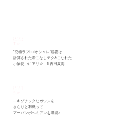
てます。」
8.23
Tue
"究極ラフbutオシャレ"秘密は
計算された着こなしテク&こなれた
小物使いにアリ☆ ft.吉田夏海
8.21
Sun
エキゾチックなガウンを
さらりと羽織って
アーバンボヘミアンを堪能♪