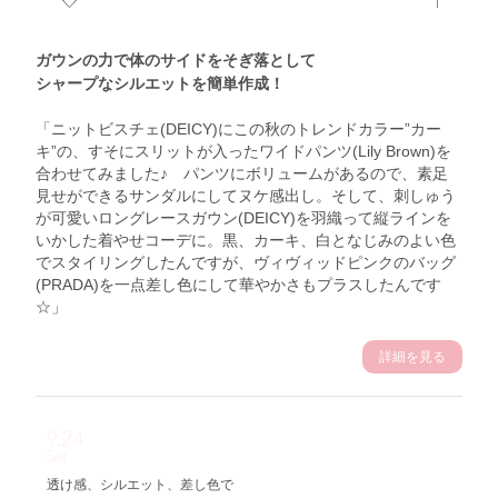
ガウンの力で体のサイドをそぎ落として
シャープなシルエットを簡単作成！
「ニットビスチェ(DEICY)にこの秋のトレンドカラー”カー
キ”の、すそにスリットが入ったワイドパンツ(Lily Brown)を
合わせてみました♪ パンツにボリュームがあるので、素足
見せができるサンダルにしてヌケ感出し。そして、刺しゅう
が可愛いロングレースガウン(DEICY)を羽織って縦ラインを
いかした着やせコーデに。黒、カーキ、白となじみのよい色
でスタイリングしたんですが、ヴィヴィッドピンクのバッグ
(PRADA)を一点差し色にして華やかさもプラスしたんです
☆」
詳細を見る
9.24
Sat
透け感、シルエット、差し色で