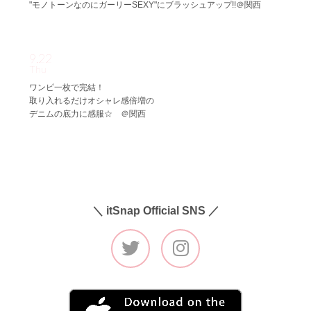
"モノトーンなのにガーリーSEXY"にブラッシュアップ!!＠関西
9.22
Thu
ワンピ一枚で完結！
取り入れるだけオシャレ感倍増の
デニムの底力に感服☆ ＠関西
＼ itSnap Official SNS ／