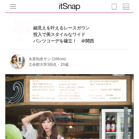
Theme
2016
9.23
細見えを叶えるレースガウン
投入で美スタイルなワイド
Fri
パンツコーデを確立！ ＠関西
永原知奈サン (166cm)
立命館大学3回生・20歳