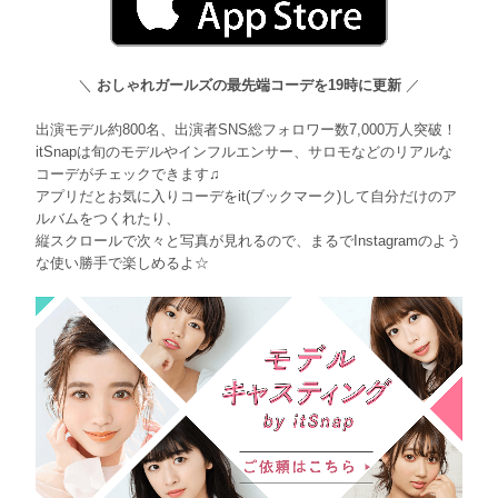
＼
おしゃれガールズの最先端コーデを19時に更新
／
出演モデル約800名、出演者SNS総フォロワー数7,000万人突破！
itSnapは旬のモデルやインフルエンサー、サロモなどのリアルな
コーデがチェックできます♫
アプリだとお気に入りコーデをit(ブックマーク)して自分だけのア
ルバムをつくれたり、
縦スクロールで次々と写真が見れるので、まるでInstagramのよう
な使い勝手で楽しめるよ☆