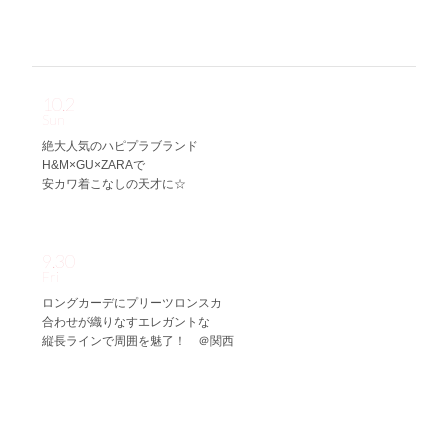
10.2
Sun
絶大人気のハピプラブランド
H&M×GU×ZARAで
安カワ着こなしの天才に☆
9.30
Fri
ロングカーデにプリーツロンスカ
合わせが織りなすエレガントな
縦長ラインで周囲を魅了！ ＠関西