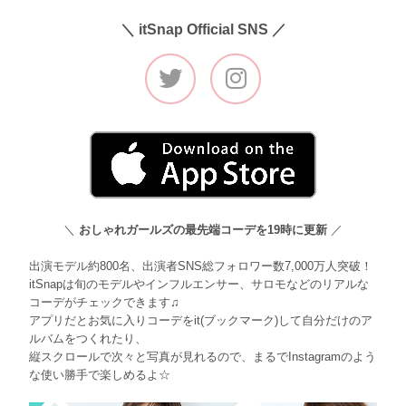
＼ itSnap Official SNS ／
＼
おしゃれガールズの最先端コーデを19時に更新
／
出演モデル約800名、出演者SNS総フォロワー数7,000万人突破！
itSnapは旬のモデルやインフルエンサー、サロモなどのリアルな
コーデがチェックできます♫
アプリだとお気に入りコーデをit(ブックマーク)して自分だけのア
ルバムをつくれたり、
縦スクロールで次々と写真が見れるので、まるでInstagramのよう
な使い勝手で楽しめるよ☆