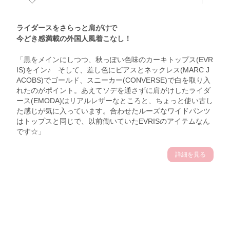
ライダースをさらっと肩がけで
今どき感満載の外国人風着こなし！
「黒をメインにしつつ、秋っぽい色味のカーキトップス(EVR
IS)をイン♪ そして、差し色にピアスとネックレス(MARC J
ACOBS)でゴールド、スニーカー(CONVERSE)で白を取り入
れたのがポイント。あえてソデを通さずに肩がけしたライダ
ース(EMODA)はリアルレザーなところと、ちょっと使い古し
た感じが気に入っています。合わせたルーズなワイドパンツ
はトップスと同じで、以前働いていたEVRISのアイテムなん
です☆」
詳細を見る
宇佐木えりかサン (154cm)
ネイリスト