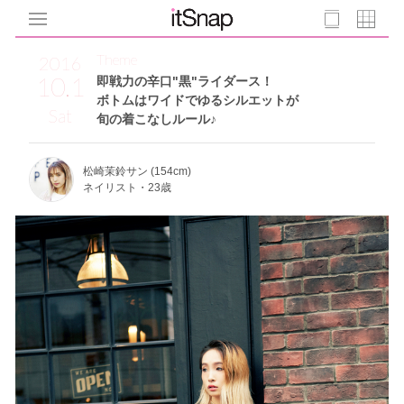
Theme
2016
10.1
即戦力の辛口"黒"ライダース！
ボトムはワイドでゆるシルエットが
Sat
旬の着こなしルール♪
松崎茉鈴サン (154cm)
ネイリスト・23歳