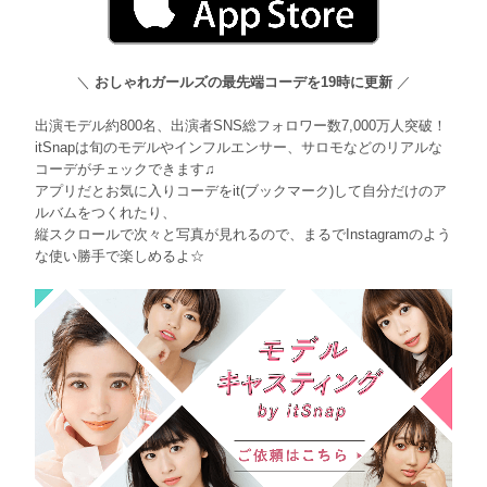
＼
おしゃれガールズの最先端コーデを19時に更新
／
出演モデル約800名、出演者SNS総フォロワー数7,000万人突破！
itSnapは旬のモデルやインフルエンサー、サロモなどのリアルな
コーデがチェックできます♫
アプリだとお気に入りコーデをit(ブックマーク)して自分だけのア
ルバムをつくれたり、
縦スクロールで次々と写真が見れるので、まるでInstagramのよう
な使い勝手で楽しめるよ☆