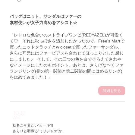
バッグはニット、サンダルはファーの
素材使いが女子力高めをアシスト☆
「レトロな色合いのストライプワンピ(REDYAZEL)が可愛く
て♡ それに秋っぽさを追加したかったので、Free's Martで
買ったニットクラッチとw closetで買ったファーサンダル、
さらに耳元にはファーピアスを合わせてほっこりとした感じ
にしました♪ そして、その三つの色を白でそろえてさわや
なイメージにしたのもポイント。あとは、さりげな〜くファ
ランジリング(指の第一関節と第二関節の間にはめるリング)
をはめてみました！」
詳細を見る
10.12
Wed
秋冬こそ着たい"カーキ"!!
さらりと羽織る"ミリジャケ"か、