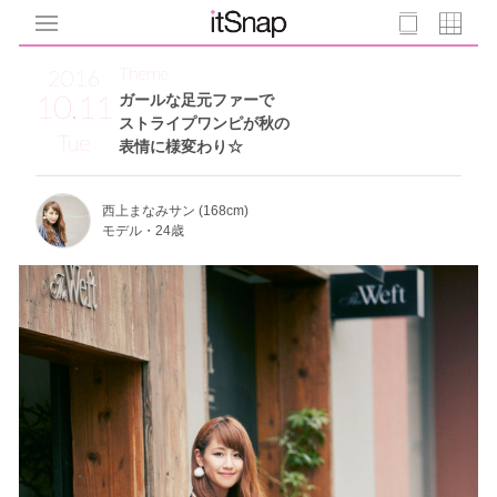
Theme
2016
10.11
ガールな足元ファーで
ストライプワンピが秋の
Tue
表情に様変わり☆
西上まなみサン (168cm)
モデル・24歳