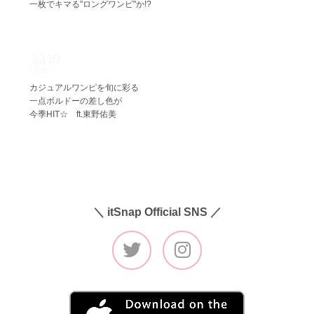
一枚でキマる"ロングワンピ"か!?
10.10
Mon
カジュアルワンピを旬に彩る
一点ボルドーの差し色が
今季HIT☆ ft.東野佑美
＼ itSnap Official SNS ／