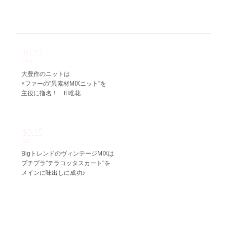
10.17
Mon
大豊作のニットは
×ファーの"異素材MIXニット"を
主役に指名！ ft.唯花
10.15
Sat
BigトレンドのヴィンテージMIXは
プチプラ"テラコッタスカート"を
メインに味出しに成功♪