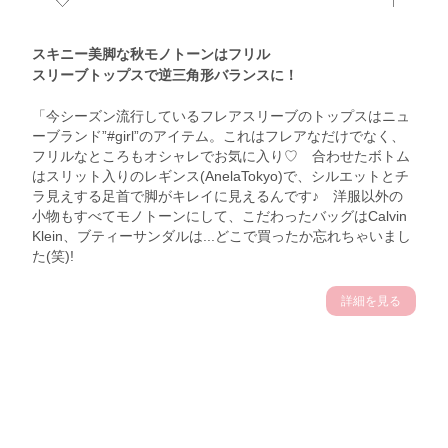
スキニー美脚な秋モノトーンはフリル
スリーブトップスで逆三角形バランスに！
「今シーズン流行しているフレアスリーブのトップスはニュ
ーブランド”#girl”のアイテム。これはフレアなだけでなく、
フリルなところもオシャレでお気に入り♡ 合わせたボトム
はスリット入りのレギンス(AnelaTokyo)で、シルエットとチ
ラ見えする足首で脚がキレイに見えるんです♪ 洋服以外の
小物もすべてモノトーンにして、こだわったバッグはCalvin
Klein、ブティーサンダルは...どこで買ったか忘れちゃいまし
た(笑)!
詳細を見る
meefumサン (167cm)
フリーモデル・25歳