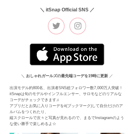
＼ itSnap Official SNS ／
＼
おしゃれガールズの最先端コーデを19時に更新
／
出演モデル約800名、出演者SNS総フォロワー数7,000万人突破！
itSnapは旬のモデルやインフルエンサー、サロモなどのリアルな
コーデがチェックできます♫
アプリだとお気に入りコーデをit(ブックマーク)して自分だけのア
ルバムをつくれたり、
縦スクロールで次々と写真が見れるので、まるでInstagramのよう
な使い勝手で楽しめるよ☆