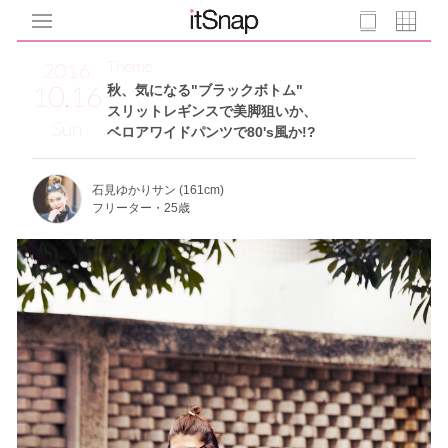
Theme
2016
10.16
秋、気になる"ブラックボトム"
スリットレギンスで美脚狙いか、
Sun
ベロアワイドパンツで80's風か!?
石見ゆかりサン (161cm)
フリーター・25歳