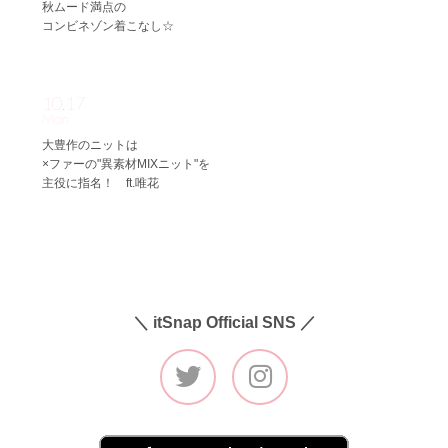
秋ムード満点の
コンビネゾン着こなし☆
10.17
Mon
大豊作のニットは
×ファーの"異素材MIXニット"を
主役に指名！ ft.唯花
＼ itSnap Official SNS ／