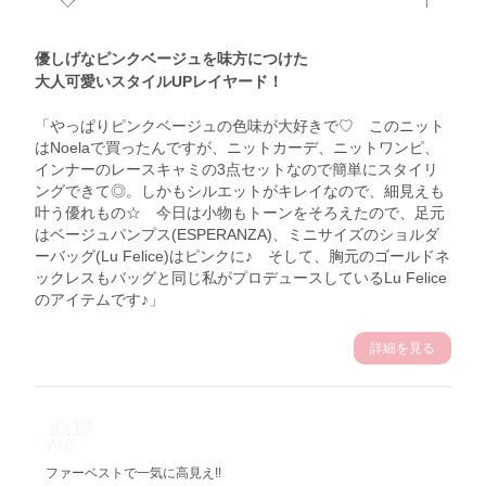
優しげなピンクベージュを味方につけた
大人可愛いスタイルUPレイヤード！
「やっぱりピンクベージュの色味が大好きで♡ このニット
はNoelaで買ったんですが、ニットカーデ、ニットワンピ、
インナーのレースキャミの3点セットなので簡単にスタイリ
ングできて◎。しかもシルエットがキレイなので、細見えも
叶う優れもの☆ 今日は小物もトーンをそろえたので、足元
はベージュパンプス(ESPERANZA)、ミニサイズのショルダ
ーバッグ(Lu Felice)はピンクに♪ そして、胸元のゴールドネ
ックレスもバッグと同じ私がプロデュースしているLu Felice
のアイテムです♪」
詳細を見る
10.19
Wed
ファーベストで一気に高見え!!