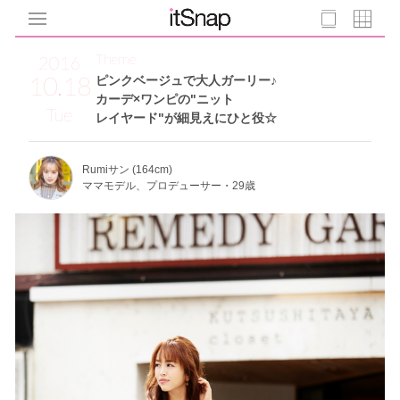
Theme
2016
10.18
ピンクベージュで大人ガーリー♪
カーデ×ワンピの"ニット
Tue
レイヤード"が細見えにひと役☆
Rumiサン (164cm)
ママモデル、プロデューサー・29歳