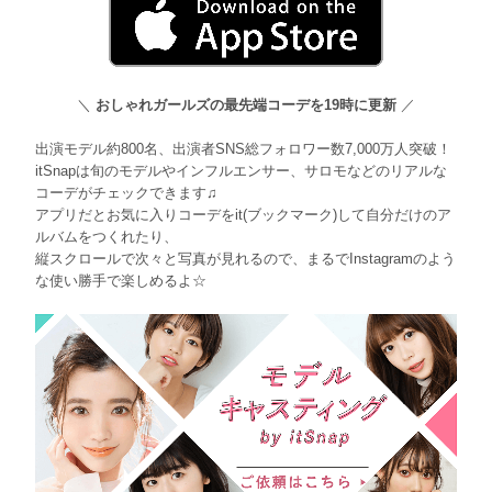
＼
おしゃれガールズの最先端コーデを19時に更新
／
出演モデル約800名、出演者SNS総フォロワー数7,000万人突破！
itSnapは旬のモデルやインフルエンサー、サロモなどのリアルな
コーデがチェックできます♫
アプリだとお気に入りコーデをit(ブックマーク)して自分だけのア
ルバムをつくれたり、
縦スクロールで次々と写真が見れるので、まるでInstagramのよう
な使い勝手で楽しめるよ☆