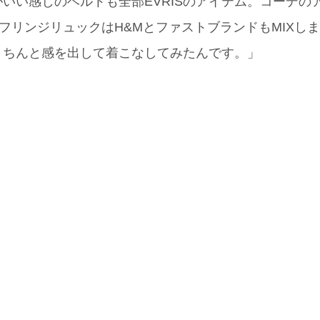
いい感じのベルトも全部EVRISのアイテム。コーデの
、フリンジリュックはH&MとファストブランドもMIXし
きちんと感を出して着こなしてみたんです。」
 (165cm)
タレント、女優・25歳