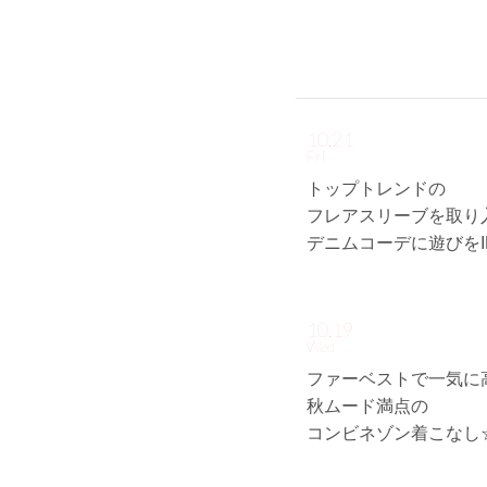
10.21
Fri
トップトレンドの
フレアスリーブを取り
デニムコーデに遊びをI
10.19
Wed
ファーベストで一気に高
秋ムード満点の
コンビネゾン着こなし