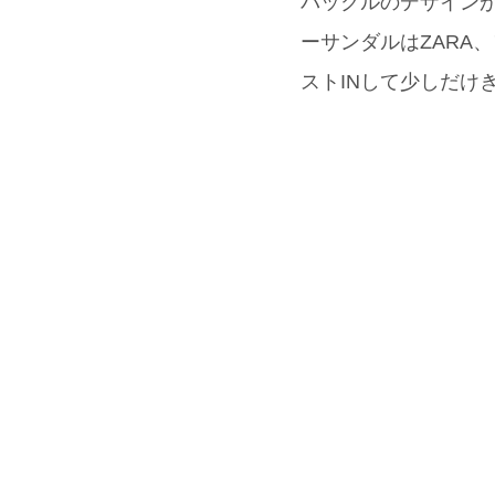
バックルのデザインが
ーサンダルはZARA
ストINして少しだけ
志摩マキさん
モデル、