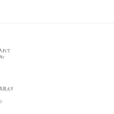
入れて
N♪
見え!!
☆