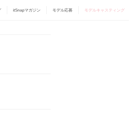
グ
itSnapマガジン
モデル応募
モデルキャスティング