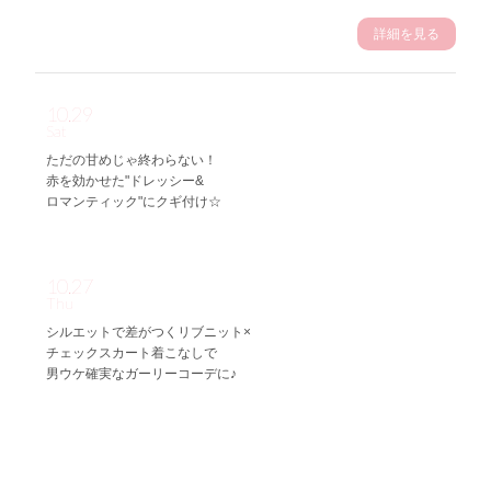
詳細を見る
10.29
Sat
ただの甘めじゃ終わらない！
赤を効かせた"ドレッシー&
ロマンティック"にクギ付け☆
10.27
Thu
シルエットで差がつくリブニット×
チェックスカート着こなしで
男ウケ確実なガーリーコーデに♪