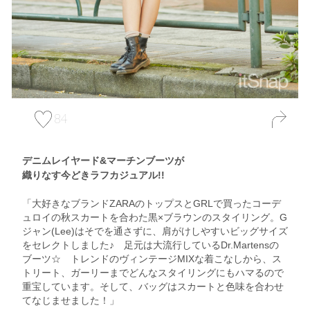
84
デニムレイヤード&マーチンブーツが
織りなす今どきラフカジュアル!!
「大好きなブランドZARAのトップスとGRLで買ったコーデ
ュロイの秋スカートを合わた黒×ブラウンのスタイリング。G
ジャン(Lee)はそでを通さずに、肩がけしやすいビッグサイズ
をセレクトしました♪ 足元は大流行しているDr.Martensの
ブーツ☆ トレンドのヴィンテージMIXな着こなしから、ス
トリート、ガーリーまでどんなスタイリングにもハマるので
重宝しています。そして、バッグはスカートと色味を合わせ
てなじませました！」