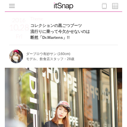
Theme
2016
10.28
コレクションの黒ごつブーツ
流行りに乗って今欠かせないのは
Fri
断然「Dr.Martens」!!
ダーブロウ有紗サン (160cm)
モデル、飲食店スタッフ・28歳