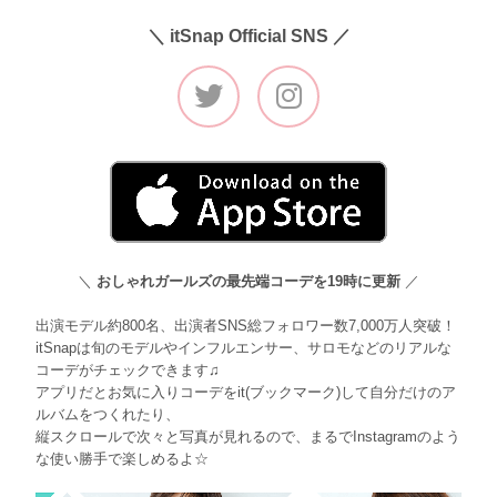
＼ itSnap Official SNS ／
＼
おしゃれガールズの最先端コーデを19時に更新
／
出演モデル約800名、出演者SNS総フォロワー数7,000万人突破！
itSnapは旬のモデルやインフルエンサー、サロモなどのリアルな
コーデがチェックできます♫
アプリだとお気に入りコーデをit(ブックマーク)して自分だけのア
ルバムをつくれたり、
縦スクロールで次々と写真が見れるので、まるでInstagramのよう
な使い勝手で楽しめるよ☆