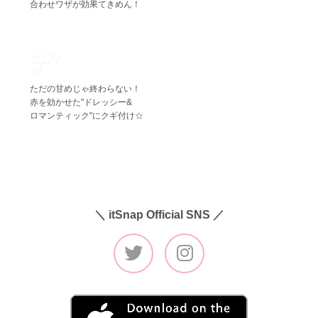
合わせワザが効果てきめん！
10.29
Sat
ただの甘めじゃ終わらない！
赤を効かせた"ドレッシー&
ロマンティック"にクギ付け☆
＼ itSnap Official SNS ／