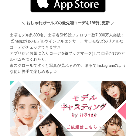
＼
おしゃれガールズの最先端コーデを19時に更新
／
出演モデル約800名、出演者SNS総フォロワー数7,000万人突破！
itSnapは旬のモデルやインフルエンサー、サロモなどのリアルな
コーデがチェックできます♫
アプリだとお気に入りコーデをit(ブックマーク)して自分だけのア
ルバムをつくれたり、
縦スクロールで次々と写真が見れるので、まるでInstagramのよう
な使い勝手で楽しめるよ☆