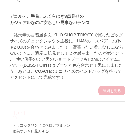
デコルテ、手首、ふくらはぎ3点見せの
カジュアルなのに女らしい見事なバランス
「祐天寺の古着屋さん"KILO SHOP TOKYO"で買ったビッグ
サイズのチェックシャツを主役に、H&Mのコスパデニム(約
￥2,000)を合わせてみました！ 野暮ったい着こなしになら
ないように、適度に肌見せしてヌケ感を出したのがポイント
♪ 使い勝手のよい黒のショートブーツもH&Mのアイテム。
ハット(BLISS POINT)はブーツと色を合わせて黒にしました
☆ あとは、COACHのミニサイズのハンドバッグを持って
アクセントにして完成です！」
詳細を見る
10.31
Mon
テラコッタワンピにベロアブルゾン
確実オシャレ見えする