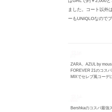
はGRLで約￥2,00
ました。コート以外
ーもUNIQLOなので
12.16
Fri
ZARA、AZUL by mou
FOREVER 21のコス
MIXでセレブ風コーデ
12.14
Wed
Bershkaのコスパ最