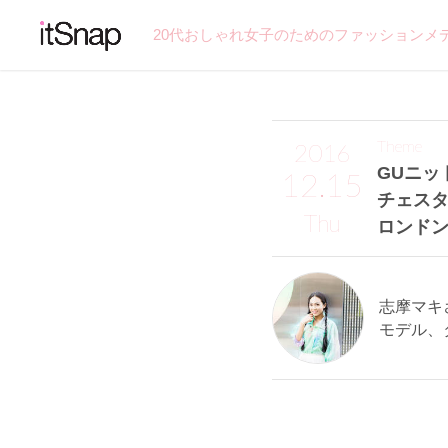
20代おしゃれ女子のためのファッションメ
Theme
2016
GUニッ
12.15
チェス
Thu
ロンド
志摩マキさん
モデル、