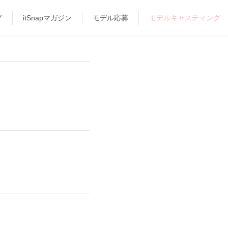
グ
itSnapマガジン
モデル応募
モデルキャスティング