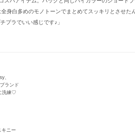
0とコスパアイテム。バッグと同じバイカラーのショートブー
は全身白多めのモノトーンでまとめてスッキリとさせた
プチプラでいい感じです♪」
ssy、
パブランド
に洗練♡
強スキニー