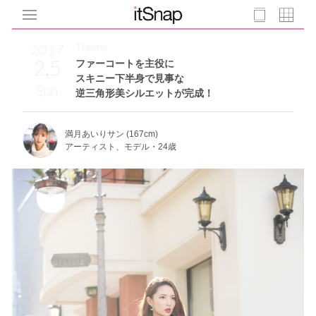
Theme
2017
2.5
ファーコートを主役に
スキニー下半身で見事な
Sun
逆三角形美シルエットが完成！
満月あいりサン (167cm)
アーティスト、モデル・24歳