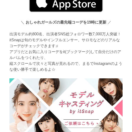
＼
おしゃれガールズの最先端コーデを19時に更新
／
出演モデル約800名、出演者SNS総フォロワー数7,000万人突破！
itSnapは旬のモデルやインフルエンサー、サロモなどのリアルな
コーデがチェックできます♫
アプリだとお気に入りコーデをit(ブックマーク)して自分だけのア
ルバムをつくれたり、
縦スクロールで次々と写真が見れるので、まるでInstagramのよう
な使い勝手で楽しめるよ☆