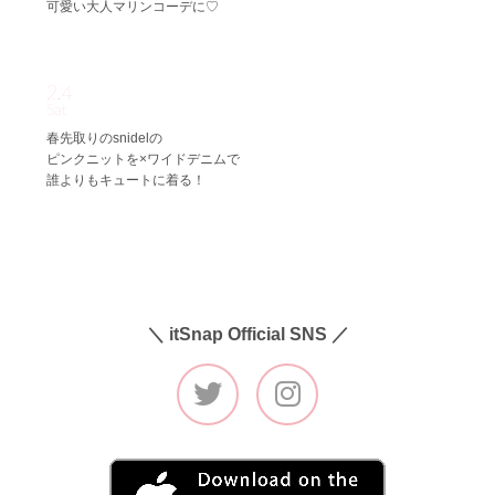
可愛い大人マリンコーデに♡
2.4
Sat
春先取りのsnidelの
ピンクニットを×ワイドデニムで
誰よりもキュートに着る！
＼ itSnap Official SNS ／