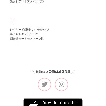
愛されデートスタイルに♡
3.6
Mon
レイヤード&抜群の小物使いで
誰よりもキャッチーな
都会派モードモノトーン!!
＼ itSnap Official SNS ／