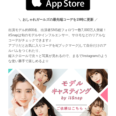
＼
おしゃれガールズの最先端コーデを19時に更新
／
出演モデル約800名、出演者SNS総フォロワー数7,000万人突破！
itSnapは旬のモデルやインフルエンサー、サロモなどのリアルな
コーデがチェックできます♫
アプリだとお気に入りコーデをit(ブックマーク)して自分だけのア
ルバムをつくれたり、
縦スクロールで次々と写真が見れるので、まるでInstagramのよう
な使い勝手で楽しめるよ☆