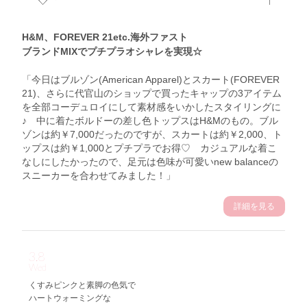
H&M、FOREVER 21etc.海外ファスト
ブランドMIXでプチプラオシャレを実現☆
「今日はブルゾン(American Apparel)とスカート(FOREVER
21)、さらに代官山のショップで買ったキャップの3アイテム
を全部コーデュロイにして素材感をいかしたスタイリングに
♪ 中に着たボルドーの差し色トップスはH&Mのもの。ブル
ゾンは約￥7,000だったのですが、スカートは約￥2,000、ト
ップスは約￥1,000とプチプラでお得♡ カジュアルな着こ
なしにしたかったので、足元は色味が可愛いnew balanceの
スニーカーを合わせてみました！」
詳細を見る
3.8
Wed
くすみピンクと素脚の色気で
ハートウォーミングな