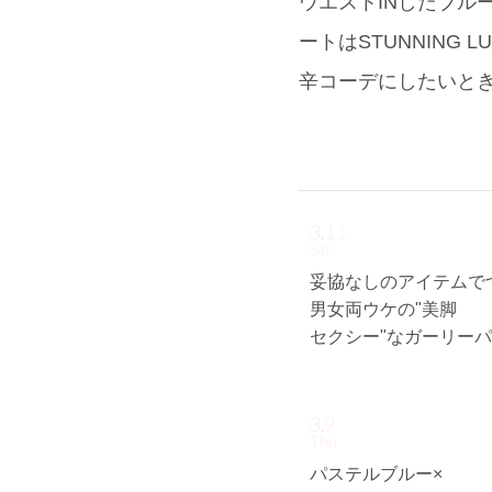
ウエストINしたブル
ートはSTUNNING
辛コーデにしたいと
3.11
Sat
妥協なしのアイテムで
男女両ウケの"美脚
セクシー"なガーリーパン
3.9
Thu
パステルブルー×