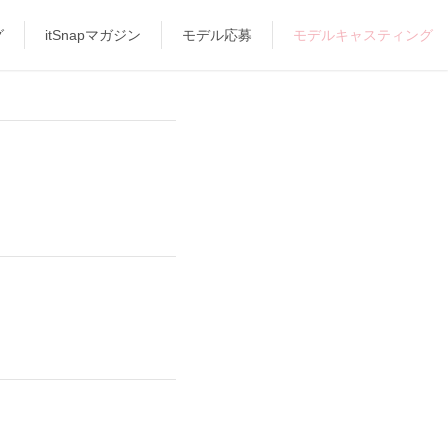
グ
itSnapマガジン
モデル応募
モデルキャスティング