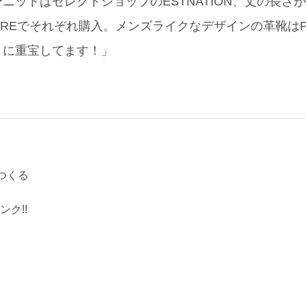
ーニットはセレクトショップのESTNATION、丈の長さ
 LUREでそれぞれ購入。メンズライクなデザインの革靴は
きに重宝してます！」
つくる
ク!!