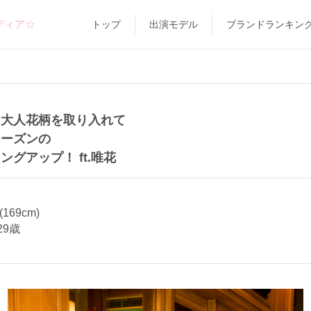
ディア☆
トップ
出演モデル
ブランドランキン
な大人花柄を取り入れて
シーズンの
ングアップ！ ft.唯花
169cm)
29歳