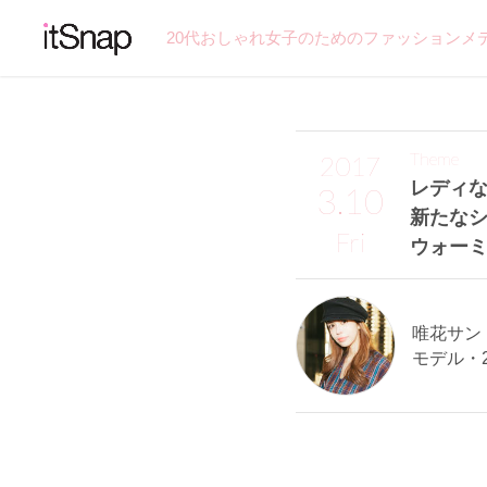
20代おしゃれ女子のためのファッションメ
Theme
2017
レディ
3.10
新たな
Fri
ウォーミ
唯花サン (
モデル・