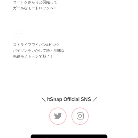
コートをさらりと羽織って
ガールなモードロックへ!!
4.13
Thu
ストライプワイパン&ピンク
パイソンをいかして脱・地味な
先鋭モノトーンで魅了！
＼ itSnap Official SNS ／