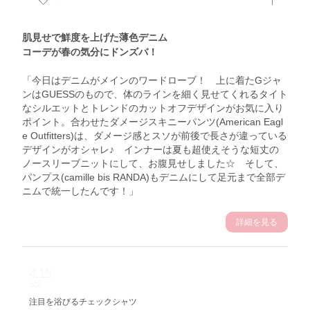
肌見せで鮮度を上げた薄色デニム
コーデが春の気分にドンズバ！
「今日はデニムがメインのワードローブ！ 上に着たGジャ
ンはGUESSのもので、体のラインを細く見せてくれるタイト
なシルエットとトレンドのカットオフデザインがお気に入り
ポイント。合わせたダメージスキニーパンツ(American Eagl
e Outfitters)は、ダメージ感とスソが前後で長さが違っている
デザインがオシャレ♪ インナーは夏も超使えそうな短丈の
ノースリーブニットにして、お腹見せしました☆ そして、
パンプス(camille bis RANDA)もデニムにして足元まで全部デ
ニムで統一したんです！」
詳細を見る
4.15
Sat
注目を浴びるチェックシャツ