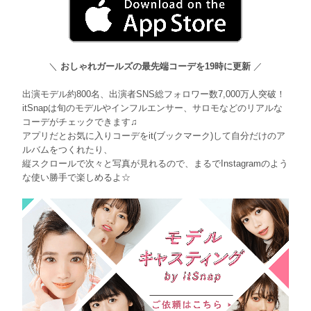
＼
おしゃれガールズの最先端コーデを19時に更新
／
出演モデル約800名、出演者SNS総フォロワー数7,000万人突破！
itSnapは旬のモデルやインフルエンサー、サロモなどのリアルな
コーデがチェックできます♫
アプリだとお気に入りコーデをit(ブックマーク)して自分だけのア
ルバムをつくれたり、
縦スクロールで次々と写真が見れるので、まるでInstagramのよう
な使い勝手で楽しめるよ☆