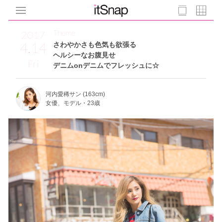
Theme
2017
4.14
さわやかさも色気も欲張る
ヘルシーなお腹見せ
Fri
デニムonデニムでフレッシュに☆
河内愛稀サン (163cm)
女優、モデル・23歳