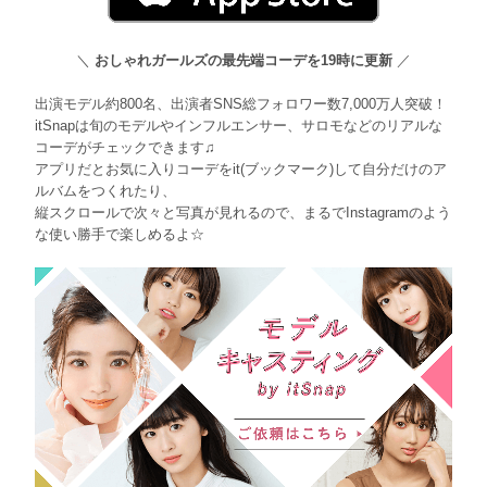
＼
おしゃれガールズの最先端コーデを19時に更新
／
出演モデル約800名、出演者SNS総フォロワー数7,000万人突破！
itSnapは旬のモデルやインフルエンサー、サロモなどのリアルな
コーデがチェックできます♫
アプリだとお気に入りコーデをit(ブックマーク)して自分だけのア
ルバムをつくれたり、
縦スクロールで次々と写真が見れるので、まるでInstagramのよう
な使い勝手で楽しめるよ☆