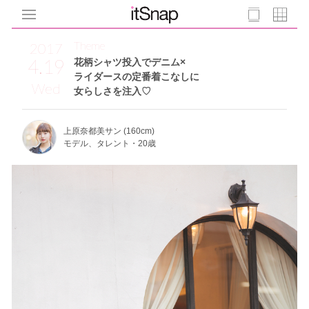
Theme
2017
4.19
花柄シャツ投入でデニム×
ライダースの定番着こなしに
Wed
女らしさを注入♡
上原奈都美サン (160cm)
モデル、タレント・20歳