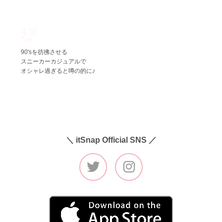
4.18
Tue
90'sを彷彿させる
スニーカーカジュアルで
オシャレ過ぎると噂の的に♪
＼ itSnap Official SNS ／