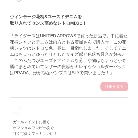
ヴィンテージ花柄&ユーズドデニムを
取り入れてセンス高めなレトロMIXに！
「ライダースはUNITED ARROWSで買った新品で、中に着た
花柄シャツとデニムは両方とも古着屋さんで購入☆ この花
柄シャツはレトロな色、柄に一目惚れしました。そしてデニ
ムはちょっとゆったりとしたサイズ感と色落ち具合が好み♪
このふたつがユーズドアイテムな分、小物はちょっと小奇
麗にまとめていてレザーの質感がキレイなショルダーバッグ
はPRADA、形が◎なパンプスはSLYで買いました！」
詳細を見る
4.20
Thu
ガールマインドに響く
オフショルワンピ一枚で
甘く可愛くフェミニンに！