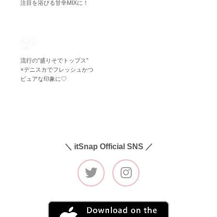
注目を浴びる甘辛MIXに！
4.22
Sat
流行の"盛りそでトップス"
×デニスカでフレッシュかつ
ピュアな印象に♡
＼ itSnap Official SNS ／