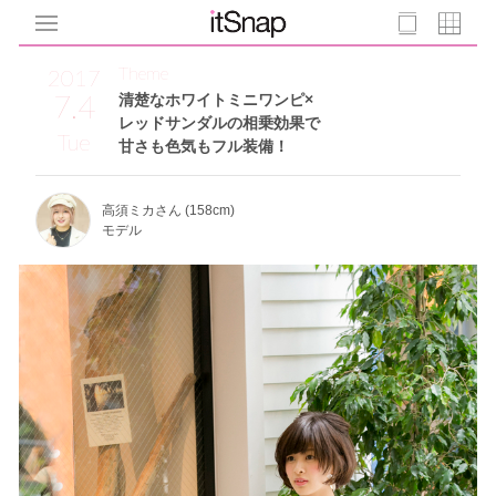
Theme
2017
7.4
清楚なホワイトミニワンピ×
レッドサンダルの相乗効果で
Tue
甘さも色気もフル装備！
高須ミカさん (158cm)
モデル