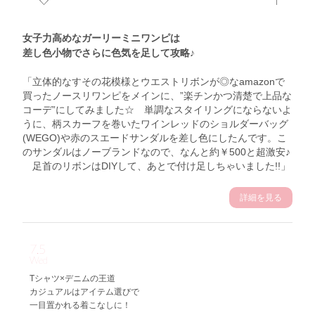
女子力高めなガーリーミニワンピは
差し色小物でさらに色気を足して攻略♪
「立体的なすその花模様とウエストリボンが◎なamazonで
買ったノースリワンピをメインに、”楽チンかつ清楚で上品な
コーデ”にしてみました☆ 単調なスタイリングにならないよ
うに、柄スカーフを巻いたワインレッドのショルダーバッグ
(WEGO)や赤のスエードサンダルを差し色にしたんです。こ
のサンダルはノーブランドなので、なんと約￥500と超激安♪
足首のリボンはDIYして、あとで付け足しちゃいました!!」
詳細を見る
7.5
Wed
Tシャツ×デニムの王道
カジュアルはアイテム選びで
一目置かれる着こなしに！