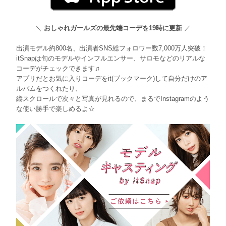
＼
おしゃれガールズの最先端コーデを19時に更新
／
出演モデル約800名、出演者SNS総フォロワー数7,000万人突破！
itSnapは旬のモデルやインフルエンサー、サロモなどのリアルな
コーデがチェックできます♫
アプリだとお気に入りコーデをit(ブックマーク)して自分だけのア
ルバムをつくれたり、
縦スクロールで次々と写真が見れるので、まるでInstagramのよう
な使い勝手で楽しめるよ☆