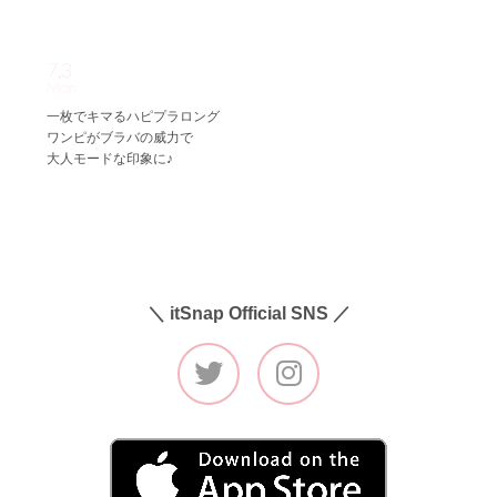
7.3
Mon
一枚でキマるハピプラロング
ワンピがブラバの威力で
大人モードな印象に♪
＼ itSnap Official SNS ／