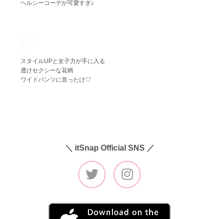
ヘルシーコーデが可愛すぎ♪
8.19
Sat
スタイルUPと女子力が手に入る
透けセクシーな花柄
ワイドパンツに首ったけ♡
＼ itSnap Official SNS ／