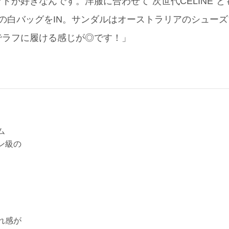
トが好きなんです。洋服に合わせて”次世代CÉLINE”
LMEの白バッグをIN。サンダルはオーストラリアのシューズブ
でラフに履ける感じが◎です！」
ム
ン級の
れ感が