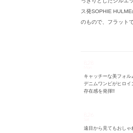
っきりとしたシルエッ
ス発SOPHIE HU
のもので、フラット
8.28
Mon
キャッチーな美フォル
デニムワンピがヒロイ
存在感を発揮!!
8.26
Sat
遠目から見てもおしゃ