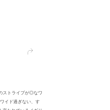
のストライプが◎なワ
はワイド過ぎない、す