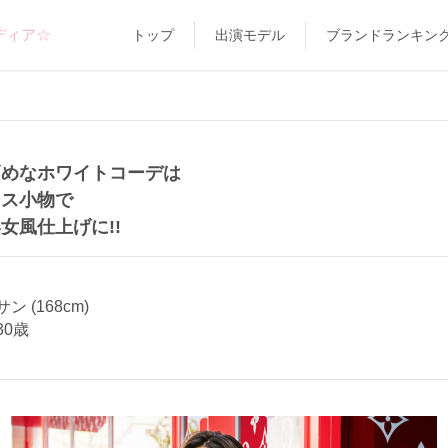
ディア☆
トップ
出演モデル
ブランドランキン
高めなホワイトコーデは
ンス小物で
女風仕上げに!!
 (168cm)
30歳