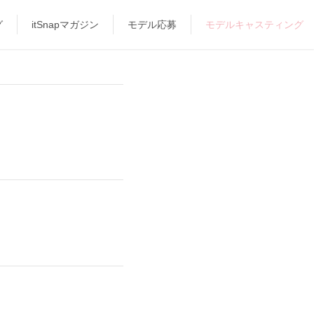
グ
itSnapマガジン
モデル応募
モデルキャスティング