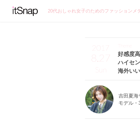
20代おしゃれ女子のためのファッションメ
Theme
2017
好感度
8.27
ハイセ
Sun
海外いい
吉田夏海サン
モデル・