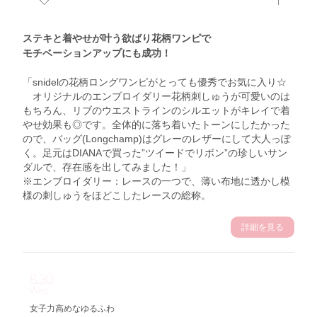
ステキと着やせが叶う欲ばり花柄ワンピで
モチベーションアップにも成功！
「snidelの花柄ロングワンピがとっても優秀でお気に入り☆
オリジナルのエンブロイダリー花柄刺しゅうが可愛いのは
もちろん、リブのウエストラインのシルエットがキレイで着
やせ効果も◎です。全体的に落ち着いたトーンにしたかった
ので、バッグ(Longchamp)はグレーのレザーにして大人っぽ
く。足元はDIANAで買った”ツイードでリボン”の珍しいサン
ダルで、存在感を出してみました！」
※エンブロイダリー：レースの一つで、薄い布地に透かし模
様の刺しゅうをほどこしたレースの総称。
詳細を見る
8.30
Wed
女子力高めなゆるふわ