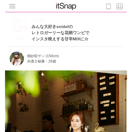
Theme
2017
8.29
みんな大好きsnidelの
レトロガーリーな花柄ワンピで
Tue
インスタ映えする甘辛MIXに☆
畑紗彩サン (158cm)
弁護士秘書・28歳