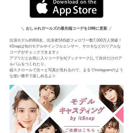
＼
おしゃれガールズの最先端コーデを19時に更新
／
出演モデル約800名、出演者SNS総フォロワー数7,000万人突破！
itSnapは旬のモデルやインフルエンサー、サロモなどのリアルな
コーデがチェックできます♫
アプリだとお気に入りコーデをit(ブックマーク)して自分だけのア
ルバムをつくれたり、
縦スクロールで次々と写真が見れるので、まるでInstagramのよう
な使い勝手で楽しめるよ☆