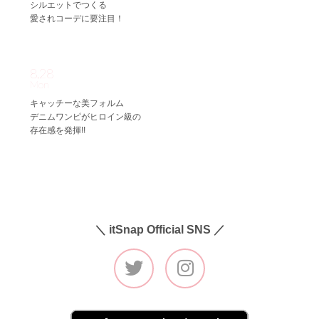
シルエットでつくる
愛されコーデに要注目！
8.28
Mon
キャッチーな美フォルム
デニムワンピがヒロイン級の
存在感を発揮!!
＼ itSnap Official SNS ／