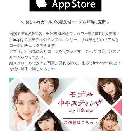
＼
おしゃれガールズの最先端コーデを19時に更新
／
出演モデル約800名、出演者SNS総フォロワー数7,000万人突破！
itSnapは旬のモデルやインフルエンサー、サロモなどのリアルな
コーデがチェックできます♫
アプリだとお気に入りコーデをit(ブックマーク)して自分だけのア
ルバムをつくれたり、
縦スクロールで次々と写真が見れるので、まるでInstagramのよう
な使い勝手で楽しめるよ☆