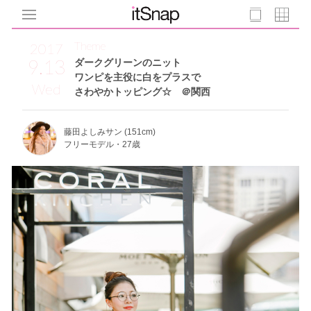
Theme
2017
9.13
ダークグリーンのニット
ワンピを主役に白をプラスで
Wed
さわやかトッピング☆ ＠関西
藤田よしみサン (151cm)
フリーモデル・27歳