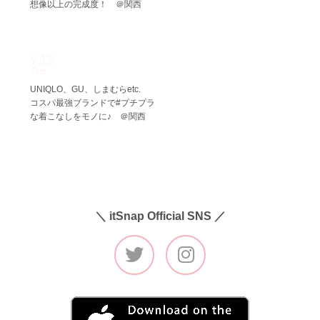
想像以上の完成度！ ＠関西
9.12
Tue
UNIQLO、GU、しまむらetc.
コスパ最強ブランドで#プチプラ
な着こなしをモノに♪ ＠関西
＼ itSnap Official SNS ／