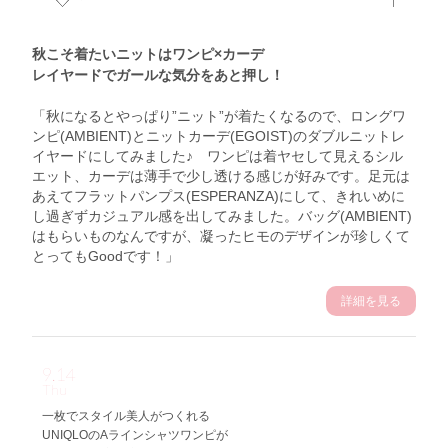
秋こそ着たいニットはワンピ×カーデ
レイヤードでガールな気分をあと押し！
「秋になるとやっぱり”ニット”が着たくなるので、ロングワ
ンピ(AMBIENT)とニットカーデ(EGOIST)のダブルニットレ
イヤードにしてみました♪ ワンピは着ヤセして見えるシル
エット、カーデは薄手で少し透ける感じが好みです。足元は
あえてフラットパンプス(ESPERANZA)にして、きれいめに
し過ぎずカジュアル感を出してみました。バッグ(AMBIENT)
はもらいものなんですが、凝ったヒモのデザインが珍しくて
とってもGoodです！」
詳細を見る
9.14
Thu
一枚でスタイル美人がつくれる
UNIQLOのAラインシャツワンピが