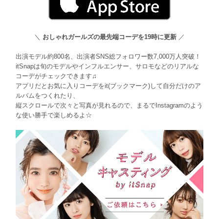
＼
おしゃれガールズの最先端コーデを19時に更新
／
出演モデル約800名、出演者SNS総フォロワー数7,000万人突破！
itSnapは旬のモデルやインフルエンサー、サロモなどのリアルな
コーデがチェックできます♫
アプリだとお気に入りコーデをit(ブックマーク)して自分だけのア
ルバムをつくれたり、
縦スクロールで次々と写真が見れるので、まるでInstagramのよう
な使い勝手で楽しめるよ☆