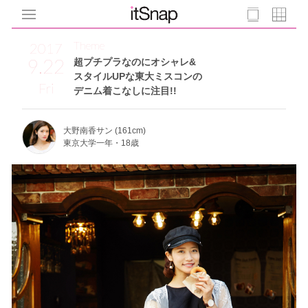
Theme
2017
9.22
超プチプラなのにオシャレ&
スタイルUPな東大ミスコンの
Fri
デニム着こなしに注目!!
大野南香サン (161cm)
東京大学一年・18歳