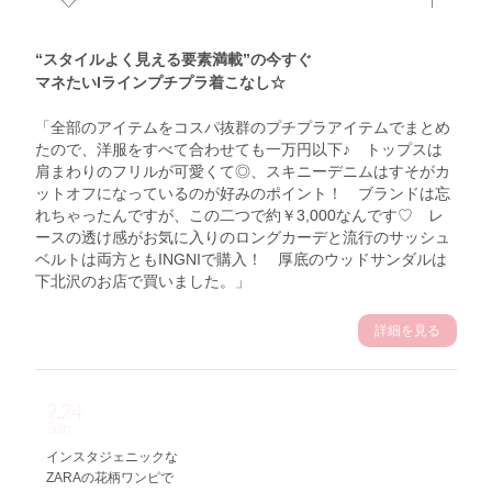
“スタイルよく見える要素満載”の今すぐ
マネたいIラインプチプラ着こなし☆
「全部のアイテムをコスパ抜群のプチプラアイテムでまとめ
たので、洋服をすべて合わせても一万円以下♪ トップスは
肩まわりのフリルが可愛くて◎、スキニーデニムはすそがカ
ットオフになっているのが好みのポイント！ ブランドは忘
れちゃったんですが、この二つで約￥3,000なんです♡ レ
ースの透け感がお気に入りのロングカーデと流行のサッシュ
ベルトは両方ともINGNIで購入！ 厚底のウッドサンダルは
下北沢のお店で買いました。」
詳細を見る
9.24
Sun
インスタジェニックな
ZARAの花柄ワンピで