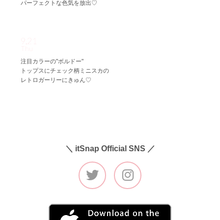
パーフェクトな色気を放出♡
9.21
Thu
注目カラーの"ボルドー"
トップスにチェック柄ミニスカの
レトロガーリーにきゅん♡
＼ itSnap Official SNS ／