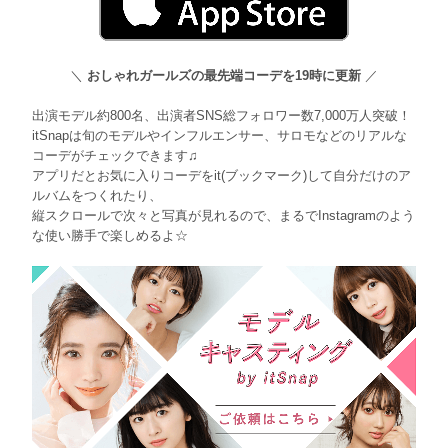
＼
おしゃれガールズの最先端コーデを19時に更新
／
出演モデル約800名、出演者SNS総フォロワー数7,000万人突破！
itSnapは旬のモデルやインフルエンサー、サロモなどのリアルな
コーデがチェックできます♫
アプリだとお気に入りコーデをit(ブックマーク)して自分だけのア
ルバムをつくれたり、
縦スクロールで次々と写真が見れるので、まるでInstagramのよう
な使い勝手で楽しめるよ☆