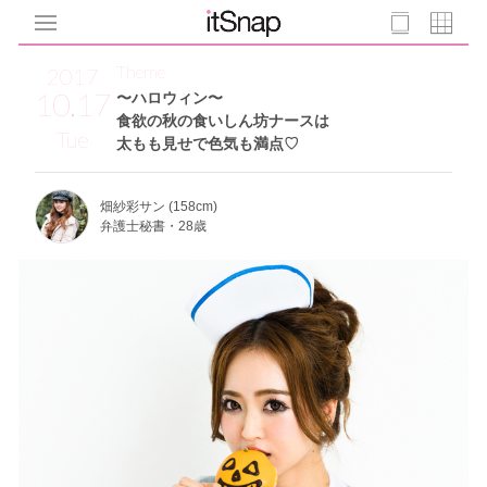
Theme
2017
10.17
〜ハロウィン〜
食欲の秋の食いしん坊ナースは
Tue
太もも見せで色気も満点♡
畑紗彩サン (158cm)
弁護士秘書・28歳