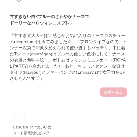
甘すぎない白×ブルーのさわやかナースで
ドーリーなハロウィンコスプレ♪
「甘すぎず大人っぽい感じがお気に入りのナースコスチュー
ム(clearstone)を着てみました☆ エプロンタイプなので、イ
ンナー次第で印象を変えられて使い勝手もバッチリ。中に着
たTシャツ(courrèges)はブルーの優しい色味にして、ナース
の衣装と色味を統一。ボトムはフリンジミニスカート(ROYA
L PARTY)を合わせました♪ あと、ちょっとセクシーな透け
タイツ(Ravijour)とファーパンプス(EmiriaWiz)で女子力をUP
させたんです♡」
詳細を見る
10.18
Wed
CanCam it girlのいい女
ムード最高潮のピンク