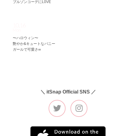
ブルゾンコーデにL0VE
10.16
Mon
〜ハロウィン〜
艶やか&キュートなバニー
ガールで可愛さ∞
＼ itSnap Official SNS ／