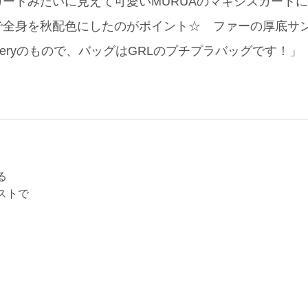
ートみたいに見えて可愛いMURUAのマキシスカート
で全身を秋配色にしたのがポイント☆ ファーの厚底サ
ld galleryのもので、バッグはGRLのプチプラバッグです！」
る
ストで