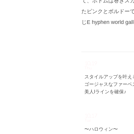
て、ボトムは巻きスカ
たピンクとボルドー
じE hyphen wor
10.19
Thu
スタイルアップを叶え
ゴージャスなファーベ
美人Iラインを確保♪
10.17
Tue
〜ハロウィン〜