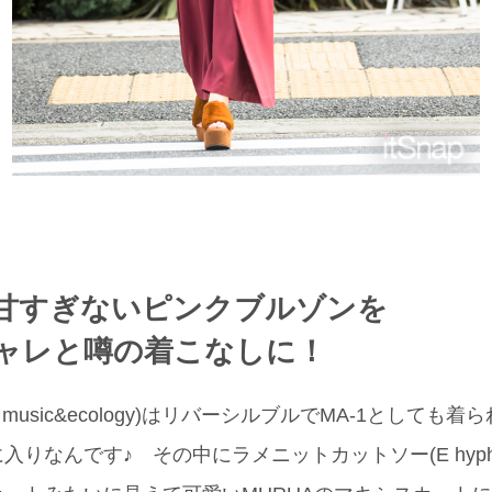
甘すぎないピンクブルゾンを
ャレと噂の着こなしに！
h music&ecology)はリバーシルブルでMA-1として
なんです♪ その中にラメニットカットソー(E hyphen wor