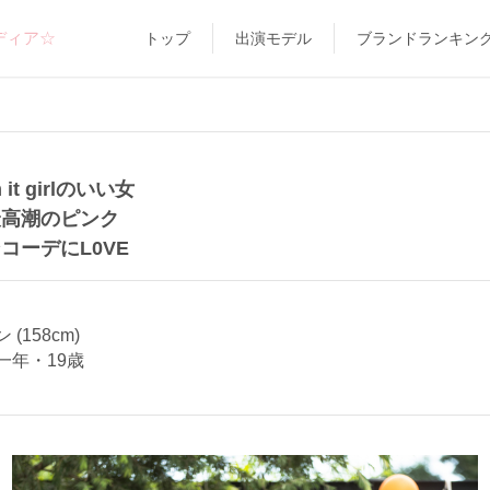
ディア☆
トップ
出演モデル
ブランドランキン
 it girlのいい女
最高潮のピンク
コーデにL0VE
(158cm)
一年・19歳