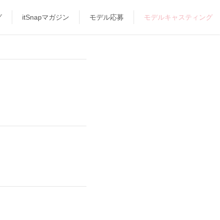
グ
itSnapマガジン
モデル応募
モデルキャスティング