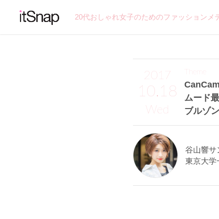
20代おしゃれ女子のためのファッションメ
Theme
2017
CanCam
10.18
ムード
Wed
ブルゾン
谷山響サン 
東京大学