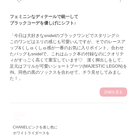
フェミニンなディテールで統一して
ブラックコーデを優しげにシフト♪
「今日は大好きなsnidelのブラックワンピでスタリング☆
このワンピはエリの感じも可愛いんですが、そでのレースア
ップ&くしゅくしゅ感が一番のお気に入りポイント。合わせ
たバッグもsnidelで、これはムック本の付録なのにクオリテ
ィがすっごく高くて重宝しています♡ 潔く脚出しをして、
足元はフリルが可愛いショートブーツ(MAJESTIC LEGON)を
IN。同色の黒のソックスを合わせて、チラ見せしてみまし
た！」
詳細を見る
10.26
Thu
CHANELピンクを差し色に
ホワイトライダースを