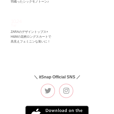
羽織ったシックモノトーン♪
10.24
Tue
ZARAのデザイントップス×
H&Mの花柄ロングスカートで
高見えフェミニンな装いに！
＼ itSnap Official SNS ／