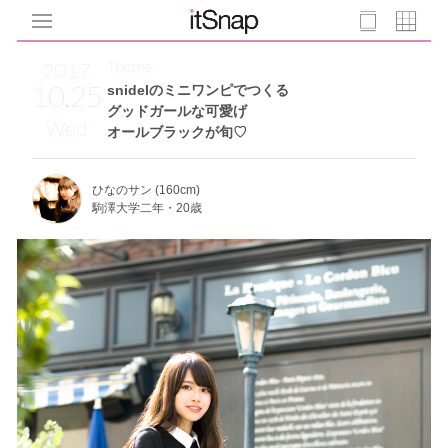
Theme
2017
10.25
snidelのミニワンピでつくる
グッドガールな可愛げ
Wed
オールブラックが旬♡
ひなのサン (160cm)
駒澤大学二年・20歳