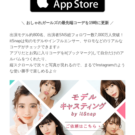
＼
おしゃれガールズの最先端コーデを19時に更新
／
出演モデル約800名、出演者SNS総フォロワー数7,000万人突破！
itSnapは旬のモデルやインフルエンサー、サロモなどのリアルな
コーデがチェックできます♫
アプリだとお気に入りコーデをit(ブックマーク)して自分だけのア
ルバムをつくれたり、
縦スクロールで次々と写真が見れるので、まるでInstagramのよう
な使い勝手で楽しめるよ☆