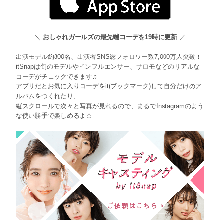
＼
おしゃれガールズの最先端コーデを19時に更新
／
出演モデル約800名、出演者SNS総フォロワー数7,000万人突破！
itSnapは旬のモデルやインフルエンサー、サロモなどのリアルな
コーデがチェックできます♫
アプリだとお気に入りコーデをit(ブックマーク)して自分だけのア
ルバムをつくれたり、
縦スクロールで次々と写真が見れるので、まるでInstagramのよう
な使い勝手で楽しめるよ☆