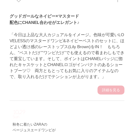
グッドガールなネイビー×マスタード
配色にCHANEL合わせがエレガント♪
「今日は上品な大人カジュアルをイメージ。色味が可愛いLO
VELESSのマスタードワンピ&ネイビーベストのセットに、ほ
どよい透け感のレーストップス(Lily Brown)をIN！ もちろ
ん、”ベストだけ””ワンピだけ”でも使えるので着まわしもでき
て重宝しています。そして、ポイントはCHANELバッジに惚
れたキャスケットとCHANELロゴがインパクトのあるショー
トブーツ♡ 両方ともとってもお気に入りのアイテムなの
で、取り入れるだけでテンションが上がります。」
詳細を見る
10.29
Sun
秋冬に着たいZARAの
ベージュスエードワンピが