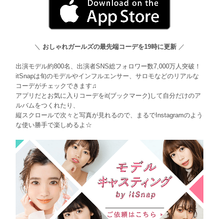
＼
おしゃれガールズの最先端コーデを19時に更新
／
出演モデル約800名、出演者SNS総フォロワー数7,000万人突破！
itSnapは旬のモデルやインフルエンサー、サロモなどのリアルな
コーデがチェックできます♫
アプリだとお気に入りコーデをit(ブックマーク)して自分だけのア
ルバムをつくれたり、
縦スクロールで次々と写真が見れるので、まるでInstagramのよう
な使い勝手で楽しめるよ☆