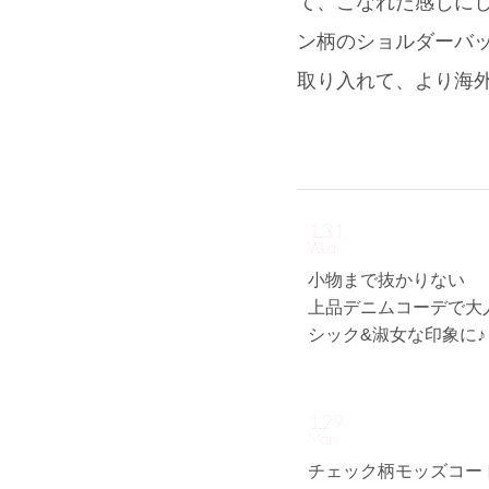
て、こなれた感じにし
ン柄のショルダーバッ
取り入れて、より海
1.31
Wed
小物まで抜かりない
上品デニムコーデで大
シック&淑女な印象に
1.29
Mon
チェック柄モッズコー