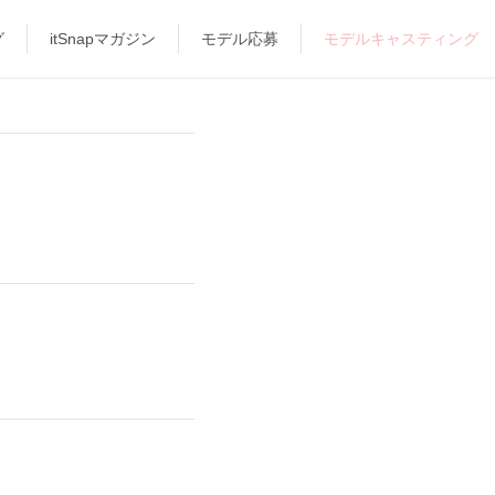
グ
itSnapマガジン
モデル応募
モデルキャスティング