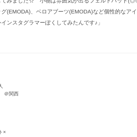
てみました☆ 小物は雰囲気が出るフェルトハット(◎
グ(EMODA)、ベロアブーツ(EMODA)など個性的な
外インスタグラマーぽくしてみたんです♪」
人
♪ ＠関西
ト×