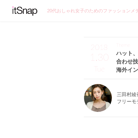
20代おしゃれ女子のためのファッションメ
Theme
2018
ハット
1.30
合わせ
Tue
海外イ
三田村綾香
フリーモ