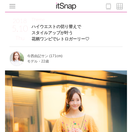
Theme
2018
5.10
ハイウエストの切り替えで
スタイルアップが叶う
Thu
花柄ワンピでレトロガーリー♡
今西由記サン (171cm)
モデル・22歳