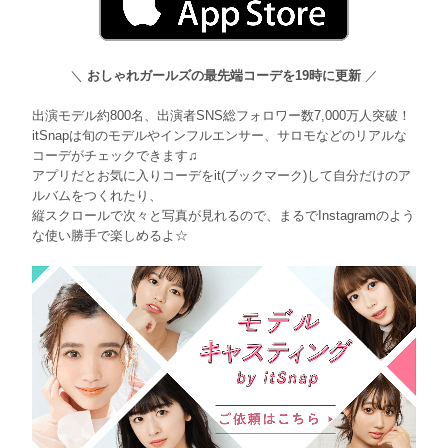
＼
おしゃれガールズの最先端コーデを19時に更新
／
出演モデル約800名、出演者SNS総フォロワー数7,000万人突破！
itSnapは旬のモデルやインフルエンサー、サロモなどのリアルな
コーデがチェックできます♫
アプリだとお気に入りコーデをit(ブックマーク)して自分だけのア
ルバムをつくれたり、
縦スクロールで次々と写真が見れるので、まるでInstagramのよう
な使い勝手で楽しめるよ☆