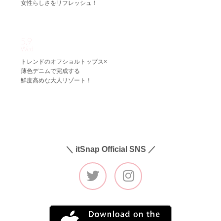
女性らしさをリフレッシュ！
5.9
Wed
トレンドのオフショルトップス×
薄色デニムで完成する
鮮度高めな大人リゾート！
＼ itSnap Official SNS ／