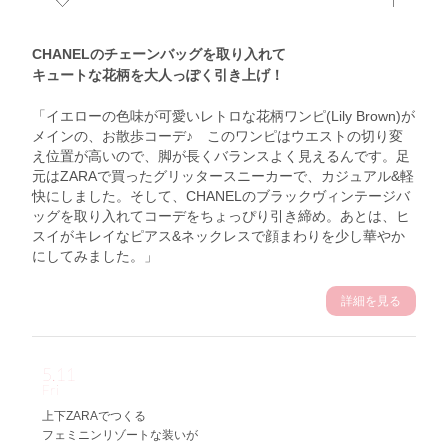
CHANELのチェーンバッグを取り入れて
キュートな花柄を大人っぽく引き上げ！
「イエローの色味が可愛いレトロな花柄ワンピ(Lily Brown)が
メインの、お散歩コーデ♪ このワンピはウエストの切り変
え位置が高いので、脚が長くバランスよく見えるんです。足
元はZARAで買ったグリッタースニーカーで、カジュアル&軽
快にしました。そして、CHANELのブラックヴィンテージバ
ッグを取り入れてコーデをちょっぴり引き締め。あとは、ヒ
スイがキレイなピアス&ネックレスで顔まわりを少し華やか
にしてみました。」
詳細を見る
5.11
Fri
上下ZARAでつくる
フェミニンリゾートな装いが