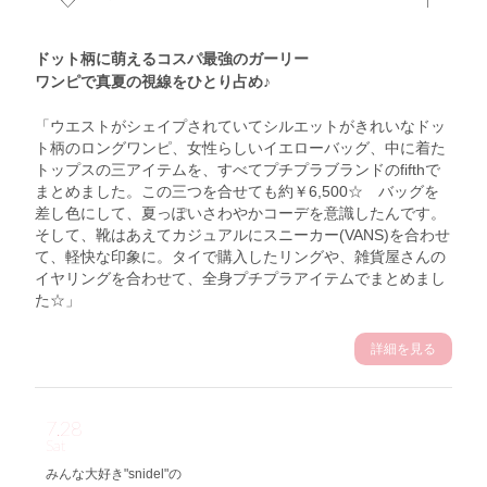
ドット柄に萌えるコスパ最強のガーリー
ワンピで真夏の視線をひとり占め♪
「ウエストがシェイプされていてシルエットがきれいなドッ
ト柄のロングワンピ、女性らしいイエローバッグ、中に着た
トップスの三アイテムを、すべてプチプラブランドのfifthで
まとめました。この三つを合せても約￥6,500☆ バッグを
差し色にして、夏っぽいさわやかコーデを意識したんです。
そして、靴はあえてカジュアルにスニーカー(VANS)を合わせ
て、軽快な印象に。タイで購入したリングや、雑貨屋さんの
イヤリングを合わせて、全身プチプラアイテムでまとめまし
た☆」
詳細を見る
7.28
Sat
みんな大好き"snidel"の