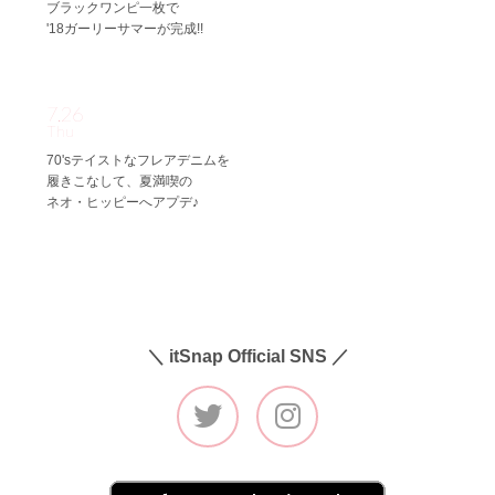
ブラックワンピ一枚で
'18ガーリーサマーが完成!!
7.26
Thu
70'sテイストなフレアデニムを
履きこなして、夏満喫の
ネオ・ヒッピーへアプデ♪
＼ itSnap Official SNS ／