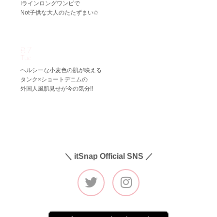
Iラインロングワンピで
Not子供な大人のたたずまい✩
8.7
Tue
ヘルシーな小麦色の肌が映える
タンク×ショートデニムの
外国人風肌見せが今の気分!!
＼ itSnap Official SNS ／