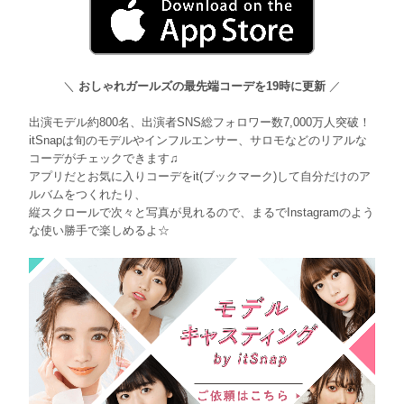
＼
おしゃれガールズの最先端コーデを19時に更新
／
出演モデル約800名、出演者SNS総フォロワー数7,000万人突破！
itSnapは旬のモデルやインフルエンサー、サロモなどのリアルな
コーデがチェックできます♫
アプリだとお気に入りコーデをit(ブックマーク)して自分だけのア
ルバムをつくれたり、
縦スクロールで次々と写真が見れるので、まるでInstagramのよう
な使い勝手で楽しめるよ☆