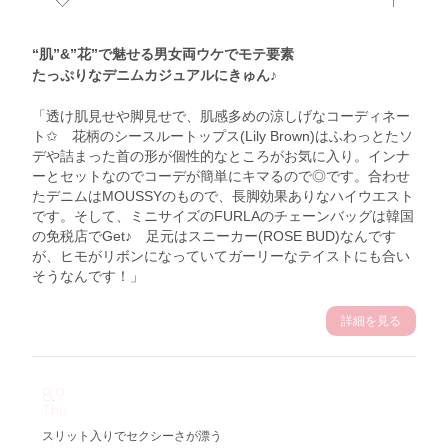
“肌”&”花”で魅せる男女両ウケでモテ要素
たっぷりなデニムカジュアルにきゅん♪
「透け肌見せや脚見せで、肌感多めの涼しげなコーディネー
ト✩ 花柄のシースルートップス(Lily Brown)はふわっとたソ
デや詰まった首の形が個性的なところがお気に入り。インナ
ーとセットなのでコーデが簡単にキマるので◎です。合わせ
たデニムはMOUSSYのもので、長脚効果ありなハイウエスト
です。そして、ミニサイズのFURLAのチェーンバッグは韓国
の免税店でGet♪ 足元はスニーカー(ROSE BUD)なんです
が、ヒモがリボンになっていてガーリーなテイストにも合い
そうなんです！」
詳細を見る
8.9
Thu
スリット入りでセクシーさが漂う