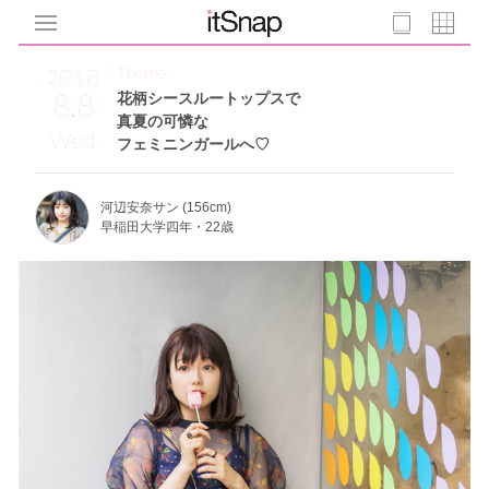
Theme
2018
8.8
花柄シースルートップスで
真夏の可憐な
Wed
フェミニンガールへ♡
河辺安奈サン (156cm)
早稲田大学四年・22歳