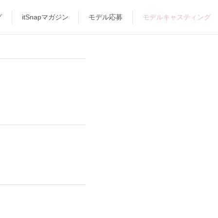
グ
itSnapマガジン
モデル応募
モデルキャスティング