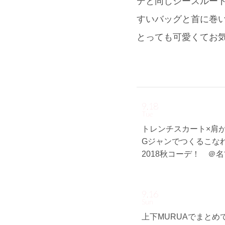
デと同じシースルー
すいバッグと首に巻い
とっても可愛くてお
9.18
Tue
トレンチスカート×肩
Gジャンでつくるこな
2018秋コーデ！ ＠
9.16
Sun
上下MURUAでまとめ