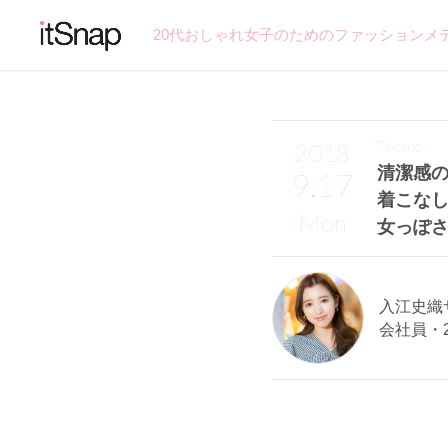
20代おしゃれ女子のためのファッションメ
Theme
2018
清潔感
9.17
着こな
Mon
女っぽさ
入江史織サン
会社員・