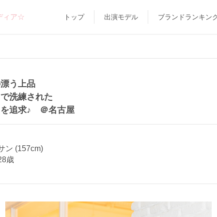
ディア☆
トップ
出演モデル
ブランドランキン
の漂う上品
しで洗練された
を追求♪ ＠名古屋
 (157cm)
28歳