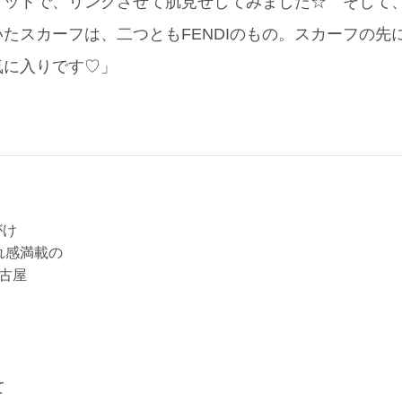
ドットで、リンクさせて肌見せしてみました☆ そして
たスカーフは、二つともFENDIのもの。スカーフの先
気に入りです♡」
がけ
れ感満載の
名古屋
て