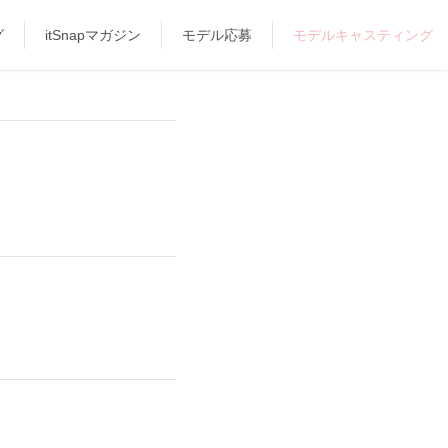
グ
itSnapマガジン
モデル応募
モデルキャスティング