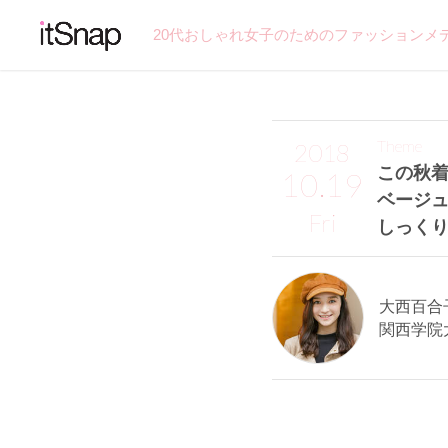
20代おしゃれ女子のためのファッションメ
Theme
2018
この秋着
10.19
ベージ
Fri
しっくり
大西百合子
関西学院