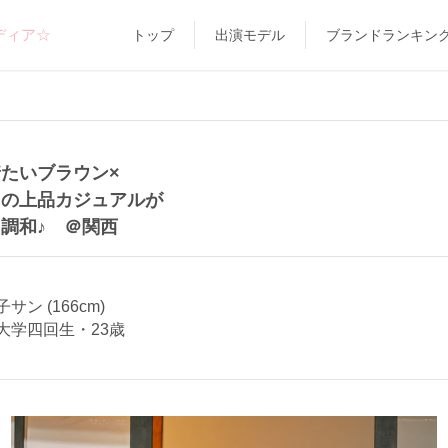
ディア☆
トップ
出演モデル
ブランドランキン
たいブラウン×
ュの上品カジュアルが
調和♪ ＠関西
サン (166cm)
大学四回生・23歳