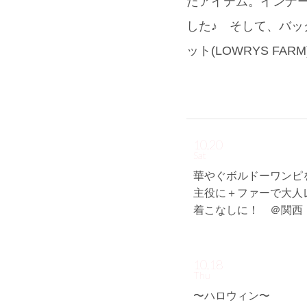
たアイテム。インナーは
した♪ そして、バッグ
ット(LOWRYS F
10.20
Sat
華やぐボルドーワンピ
主役に＋ファーで大人
着こなしに！ ＠関西
10.18
Thu
〜ハロウィン〜