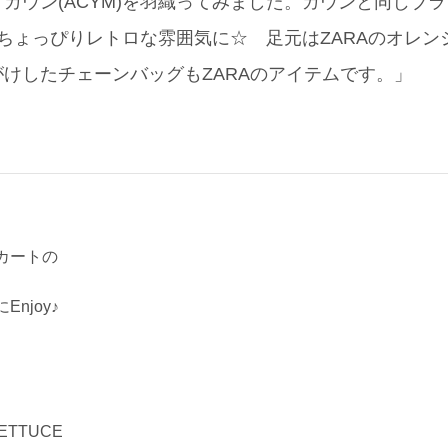
ガウン(ACYM)を羽織ってみました。ガウンと同じブ
て、ちょっぴりレトロな雰囲気に☆ 足元はZARAのオレ
がけしたチェーンバッグもZARAのアイテムです。」
カートの
njoy♪
LETTUCE