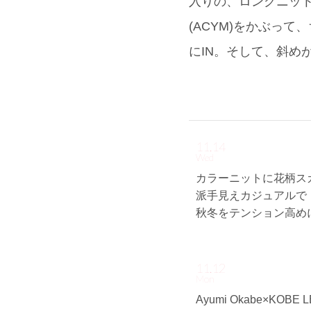
入りの、ロングニット
(ACYM)をかぶっ
にIN。そして、斜め
11.14
Wed
カラーニットに花柄ス
派手見えカジュアルで
秋冬をテンション高めにE
11.12
Mon
Ayumi Okabe×KOBE 