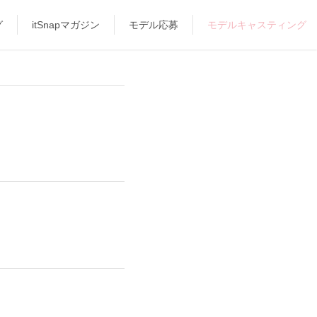
グ
itSnapマガジン
モデル応募
モデルキャスティング