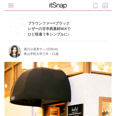
Theme
2018
11.29
ブラウンファー×ブラック
レザーの甘辛異素材MIXで
Thu
ひと味違う冬シンプルに♪
堀川小菜美サン (156cm)
青山学院大学三年・21歳