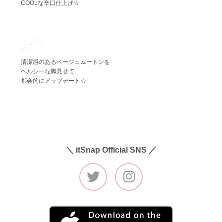
COOLな辛口仕上げ☆
11.28
Wed
清潔感のあるベージュムートンを
ヘルシーな脚見せで
都会的にアップデート☆
＼ itSnap Official SNS ／