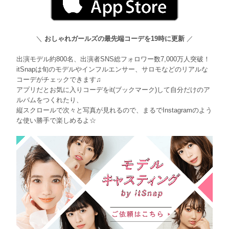
＼
おしゃれガールズの最先端コーデを19時に更新
／
出演モデル約800名、出演者SNS総フォロワー数7,000万人突破！
itSnapは旬のモデルやインフルエンサー、サロモなどのリアルな
コーデがチェックできます♫
アプリだとお気に入りコーデをit(ブックマーク)して自分だけのア
ルバムをつくれたり、
縦スクロールで次々と写真が見れるので、まるでInstagramのよう
な使い勝手で楽しめるよ☆