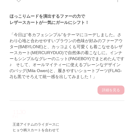
ほっこりムードを演出するファーの力で
レザースカートが一気にガールにシフト！
「今日は”冬カフェシンプル”をテーマにコーデしました。さ
わり心地と合わせやすいブラウンの色味が好みのファーアウ
ター(BABYLONE)と、カッコよくも可愛くも着こなせるレザ
ースカート(MERCURYDUO)で自然体の着こなしに。インナ
ーもシンプルなグレーのニット(PAGEBOY)でまとめたんです
♪ そして、オールマイティーに使えるプレーンなデザイン
のバッグ(Mila Owen)と、履きやすいショートブーツ(FLAG-
J)も黒でそろえて統一感を出してみました！」
詳細を見る
11.30
Fri
王道アイテムのライダースに
ヒョウ柄スカートを合わせて