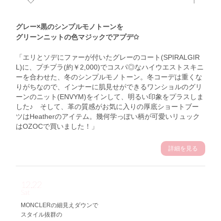
グレー×黒のシンプルモノトーンを
グリーンニットの色マジックでアプデ✩
「エリとソデにファーが付いたグレーのコート(SPIRALGIR
L)に、プチプラ(約￥2,000)でコスパ◎なハイウエストスキニ
ーを合わせた、冬のシンプルモノトーン。冬コーデは重くな
りがちなので、インナーに肌見せができるワンショルのグリ
ーンのニット(ENVYM)をインして、明るい印象をプラスしま
した♪ そして、革の質感がお気に入りの厚底ショートブー
ツはHeatherのアイテム。幾何学っぽい柄が可愛いリュック
はOZOCで買いました！」
詳細を見る
12.22
Sat
MONCLERの細見えダウンで
スタイル抜群の