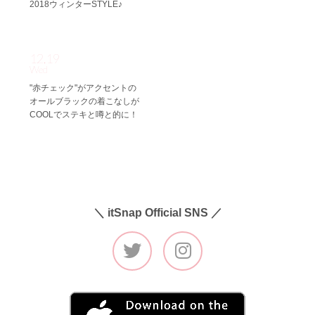
2018ウィンターSTYLE♪
12.19
Wed
"赤チェック"がアクセントの
オールブラックの着こなしが
COOLでステキと噂と的に！
＼ itSnap Official SNS ／