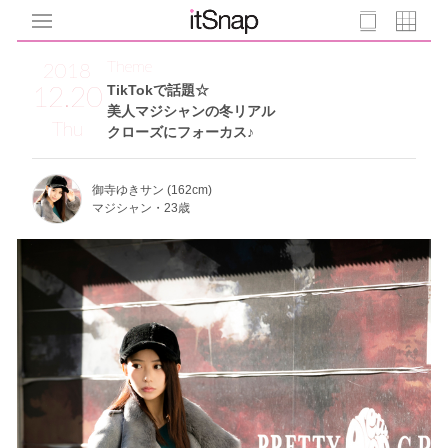
Theme
2018
12.20
TikTokで話題☆
美人マジシャンの冬リアル
Thu
クローズにフォーカス♪
御寺ゆきサン (162cm)
マジシャン・23歳