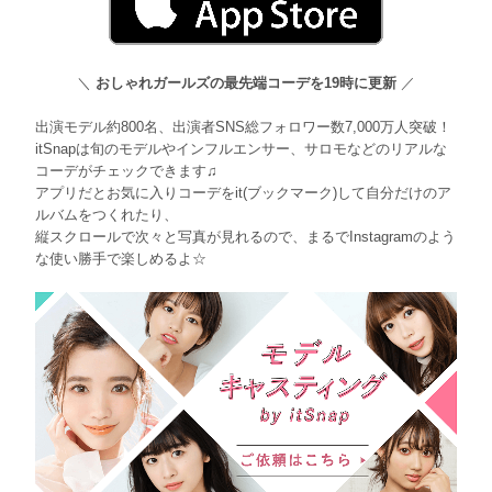
＼
おしゃれガールズの最先端コーデを19時に更新
／
出演モデル約800名、出演者SNS総フォロワー数7,000万人突破！
itSnapは旬のモデルやインフルエンサー、サロモなどのリアルな
コーデがチェックできます♫
アプリだとお気に入りコーデをit(ブックマーク)して自分だけのア
ルバムをつくれたり、
縦スクロールで次々と写真が見れるので、まるでInstagramのよう
な使い勝手で楽しめるよ☆