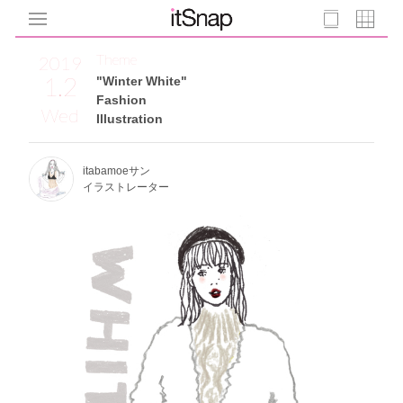
Theme
2019
1.2
"Winter White"
Fashion
Wed
Illustration
itabamoeサン
イラストレーター