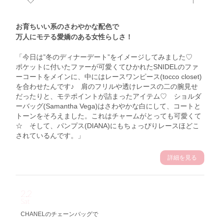
お育ちいい系のさわやかな配色で
万人にモテる愛嬌のある女性らしさ！
「今日は”冬のディナーデート”をイメージしてみました♡
ポケットに付いたファーが可愛くてひかれたSNIDELのファ
ーコートをメインに、中にはレースワンピース(tocco closet)
を合わせたんです♪ 肩のフリルや透けレースの二の腕見せ
だったりと、モテポイントが詰まったアイテム♡ ショルダ
ーバッグ(Samantha Vega)はさわやかな白にして、コートと
トーンをそろえました。これはチャームがとっても可愛くて
☆ そして、パンプス(DIANA)にもちょっぴりレースほどこ
されているんです。」
詳細を見る
2.2
Sat
CHANELのチェーンバッグで