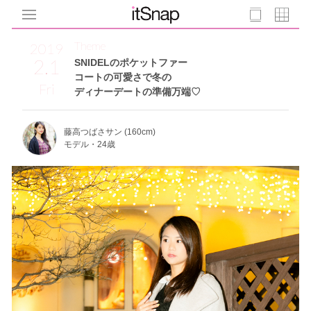
Theme
2019
2.1
SNIDELのポケットファー
コートの可愛さで冬の
Fri
ディナーデートの準備万端♡
藤高つばさサン (160cm)
モデル・24歳