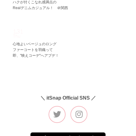
ハクが付くこなれ感満点の
Realデニムカジュアル！ ＠関西
1.31
Thu
心地よいベージュのロング
ファーコートを羽織って
即、"映えコーデ"へアプデ！
＼ itSnap Official SNS ／