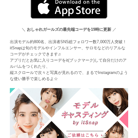
＼
おしゃれガールズの最先端コーデを19時に更新
／
出演モデル約800名、出演者SNS総フォロワー数7,000万人突破！
itSnapは旬のモデルやインフルエンサー、サロモなどのリアルな
コーデがチェックできます♫
アプリだとお気に入りコーデをit(ブックマーク)して自分だけのア
ルバムをつくれたり、
縦スクロールで次々と写真が見れるので、まるでInstagramのよう
な使い勝手で楽しめるよ☆