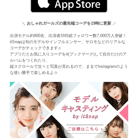
＼
おしゃれガールズの最先端コーデを19時に更新
／
出演モデル約800名、出演者SNS総フォロワー数7,000万人突破！
itSnapは旬のモデルやインフルエンサー、サロモなどのリアルな
コーデがチェックできます♫
アプリだとお気に入りコーデをit(ブックマーク)して自分だけのア
ルバムをつくれたり、
縦スクロールで次々と写真が見れるので、まるでInstagramのよう
な使い勝手で楽しめるよ☆