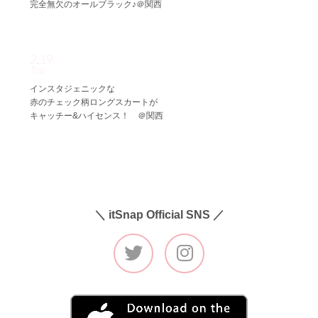
完全無欠のオールブラック♪＠関西
2.19
Tue
インスタジェニックな
赤のチェック柄ロングスカートが
キャッチー&ハイセンス！ ＠関西
＼ itSnap Official SNS ／