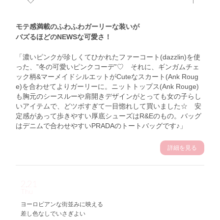
モテ感満載のふわふわガーリーな装いが
バズるほどのNEWSな可愛さ！
「濃いピンクが珍しくてひかれたファーコート(dazzlin)を使
った、”冬の可愛いピンクコーデ”♡ それに、ギンガムチェ
ック柄&マーメイドシルエットがCuteなスカート(Ank Roug
e)を合わせてよりガーリーに。ニットトップス(Ank Rouge)
も胸元のシースルーや肩開きデザインがとっても女の子らし
いアイテムで、どツボすぎて一目惚れして買いました☆ 安
定感があって歩きやすい厚底シューズはR&Eのもの。バッグ
はデニムで合わせやすいPRADAのトートバッグです♪」
詳細を見る
2.21
Thu
ヨーロピアンな街並みに映える
差し色なしでいさぎよい