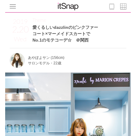
Theme
2019
2.20
愛くるしいdazzlinのピンクファー
コート×マーメイドスカートで
Wed
No.1のモテコーデ☆ ＠関西
あやぽよサン (156cm)
サロンモデル・22歳