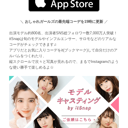
＼
おしゃれガールズの最先端コーデを19時に更新
／
出演モデル約800名、出演者SNS総フォロワー数7,000万人突破！
itSnapは旬のモデルやインフルエンサー、サロモなどのリアルな
コーデがチェックできます♫
アプリだとお気に入りコーデをit(ブックマーク)して自分だけのア
ルバムをつくれたり、
縦スクロールで次々と写真が見れるので、まるでInstagramのよう
な使い勝手で楽しめるよ☆