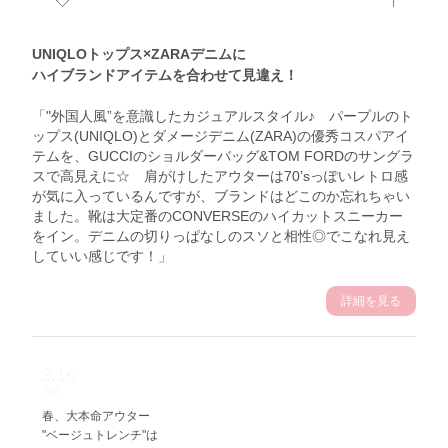
UNIQLOトップス×ZARAデニムに
ハイブランドアイテムを合わせて見違え！
「"外国人風”を意識したカジュアルスタイル♪ パープルのト
ップス(UNIQLO)とダメージデニム(ZARA)の優秀コスパアイ
テムを、GUCCIのショルダーバッグ&TOM FORDのサングラ
スで高見えに☆ 肩がけしたアウターは70’sっぽいレトロ感
が気に入っているんですが、ブランドはどこのか忘れちゃい
ました。靴は大定番のCONVERSEのハイカットスニーカー
をイン。デニムの切りっぱなしのスソと相性◎でこなれ見え
していい感じです！」
詳細を見る
3.16
Sat
春、大本命アウター
"ベージュトレンチ"は