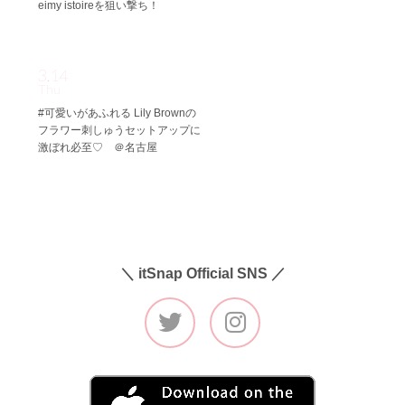
eimy istoireを狙い撃ち！
3.14
Thu
#可愛いがあふれる Lily Brownの
フラワー刺しゅうセットアップに
激ぼれ必至♡ ＠名古屋
＼ itSnap Official SNS ／