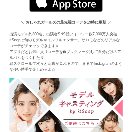
＼
おしゃれガールズの最先端コーデを19時に更新
／
出演モデル約800名、出演者SNS総フォロワー数7,000万人突破！
itSnapは旬のモデルやインフルエンサー、サロモなどのリアルな
コーデがチェックできます♫
アプリだとお気に入りコーデをit(ブックマーク)して自分だけのア
ルバムをつくれたり、
縦スクロールで次々と写真が見れるので、まるでInstagramのよう
な使い勝手で楽しめるよ☆