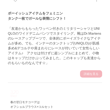
ボーイッシュアイテムをフェミニン
タンク一枚でガールな表情にシフト！
「友達からもらったワッペン付きのミリタリーシャツとUNI
QLOのワイドデニムパンツでスタイリング。靴はDr.Martens
のレースアップブーツで、全体的にボーイズライクなアイテ
ムが多め。でも、インナーのタンクトップ(UNIQLO)が肌感
多め&デコルテや肩まわりにレースが付いていて女性らしい
アイテム♪ アクセは付けずに超シンプルにまとめて、小物
はキャップだけかぶってみました。このキャップも友達から
のもらいものなんです☆」
詳細を見る
3.20
Wed
春の甘口モテコーデは
オフショルブラウス×コルセット