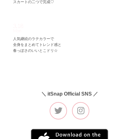
スカートの二つで完成♡
3.18
Mon
人気継続のラテカラーで
全身をまとめてトレンド感と
春っぽさのいいとこドリ☆
＼ itSnap Official SNS ／