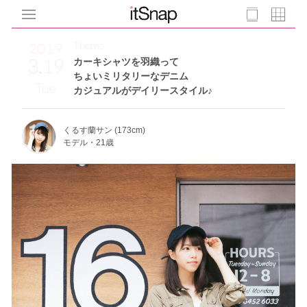
Theme
2019
3.19
カーキシャツを羽織って
ちょいミリタリーなデニム
Tue
カジュアルがデイリースタイル♪
くるす蘭サン (173cm)
モデル・21歳