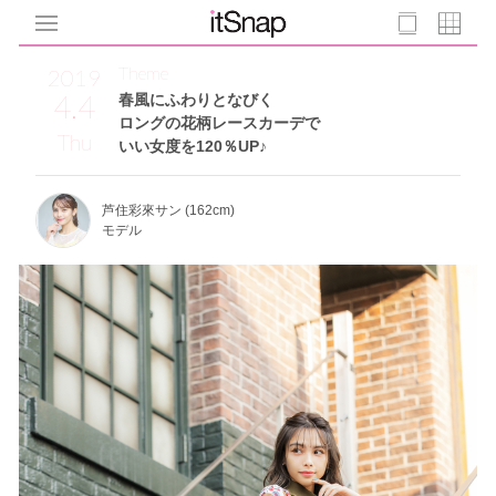
Theme
2019
4.4
春風にふわりとなびく
ロングの花柄レースカーデで
Thu
いい女度を120％UP♪
芦住彩來サン (162cm)
モデル