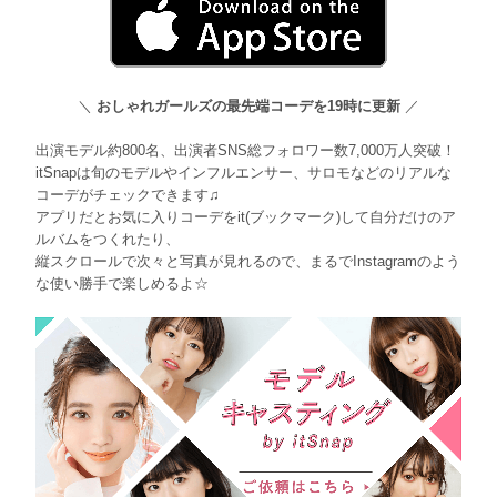
＼
おしゃれガールズの最先端コーデを19時に更新
／
出演モデル約800名、出演者SNS総フォロワー数7,000万人突破！
itSnapは旬のモデルやインフルエンサー、サロモなどのリアルな
コーデがチェックできます♫
アプリだとお気に入りコーデをit(ブックマーク)して自分だけのア
ルバムをつくれたり、
縦スクロールで次々と写真が見れるので、まるでInstagramのよう
な使い勝手で楽しめるよ☆