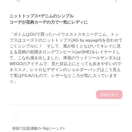
ニットトップス×デニムのシンプル
コーデが花柄カーデの力で一気にレディに
「ボトムはGUで買ったハイウエストスキニーデニム、トッ
プスはユーズドのニットトップス(AG by aquagirl)を合わせて
ごくシンプルに！ そして、風が吹くとなびいてキレイに見
える花柄の前開きロングワンピース(anSHE)をレイヤードし
て、こなれ感を出しました。厚底のウッドソールサンダルは
WEGOのアイテムで、見た目以上にとっても歩きやすいので
オススメ。レトロなデザインのショルダーバッグはこう見え
て実はFILAのもので、レザーなところが気に入っています
☆」
詳細を見る
4.5
Fri
韓国で話題沸騰の−5kgジーンズ×