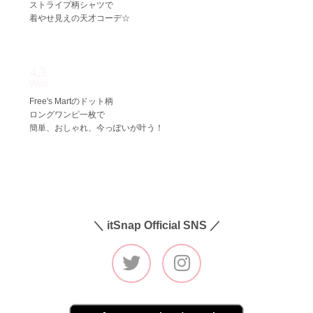
ストライプ柄シャツで
着やせ見えの天才コーデ☆
4.3
Wed
Free's Martのドット柄
ロングワンピ一枚で
簡単、おしゃれ、今っぽいが叶う！
＼ itSnap Official SNS ／