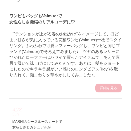
ワンピもバッグもValmuerで
女性らしさ凝縮のリアルコーデに♡
「”テンションが上がる春のお出かけ”をイメージして、ほど
よい甘さが気に入っている花柄ワンピ(Valmuer)一枚でスタイ
リング。ふわふわで可愛いファーバッグも、ワンピと同じブ
ランド(Valmuer)でそろえてみました♪ ツヤのあるレザーに
ひかれたローファーはハワイで買ったアイテムで、あえて素
脚で履いて涼しげにしてみたんです。あとは、髪をショート
にしたのでキラキラ感がいい感じのロングピアス(iroy.)を取
り入れて、顔まわりを華やかにしてみました♪」
詳細を見る
4.28
Sun
MARNIのシースルースカートで
女らしさとカジュアルが