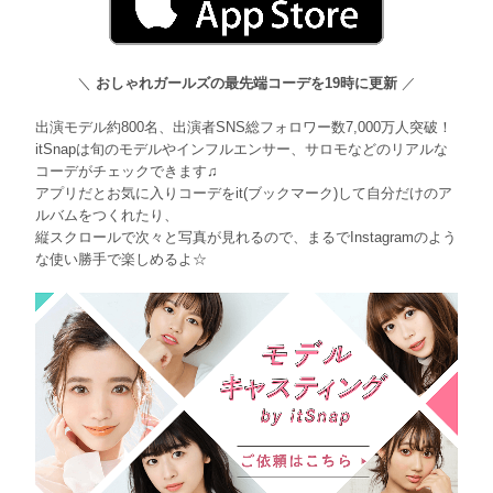
＼
おしゃれガールズの最先端コーデを19時に更新
／
出演モデル約800名、出演者SNS総フォロワー数7,000万人突破！
itSnapは旬のモデルやインフルエンサー、サロモなどのリアルな
コーデがチェックできます♫
アプリだとお気に入りコーデをit(ブックマーク)して自分だけのア
ルバムをつくれたり、
縦スクロールで次々と写真が見れるので、まるでInstagramのよう
な使い勝手で楽しめるよ☆