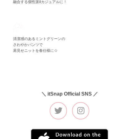
融合する個性派itカジュアルに！
4.26
Fri
清潔感のあるミントグリーンの
さわやかパンツで
肩見せニットを春仕様に☆
＼ itSnap Official SNS ／