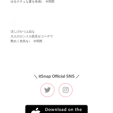
ゆるナチュな夏を体感♪ ＠関西
7.1
Mon
涼しげかつ上品な
大人のロンスカ肌見せコーデで
艶めく色気を♪ ＠関西
＼ itSnap Official SNS ／