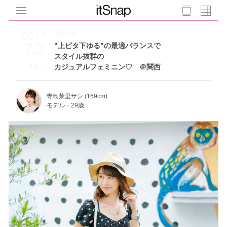
Theme
2019
7.2
"上ピタ下ゆる"の最適バランスで
スタイル抜群の
Tue
カジュアルフェミニン♡ ＠関西
寺島茉里サン (169cm)
モデル・29歳