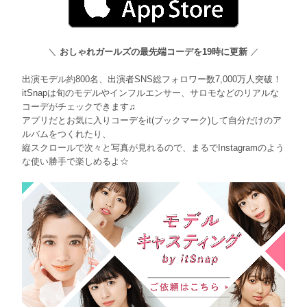
＼
おしゃれガールズの最先端コーデを19時に更新
／
出演モデル約800名、出演者SNS総フォロワー数7,000万人突破！
itSnapは旬のモデルやインフルエンサー、サロモなどのリアルな
コーデがチェックできます♫
アプリだとお気に入りコーデをit(ブックマーク)して自分だけのア
ルバムをつくれたり、
縦スクロールで次々と写真が見れるので、まるでInstagramのよう
な使い勝手で楽しめるよ☆