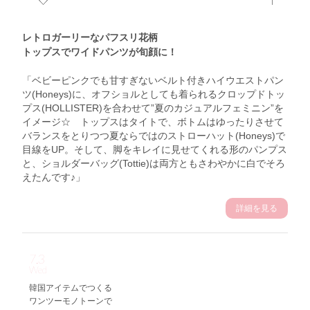
レトロガーリーなパフスリ花柄
トップスでワイドパンツが旬顔に！
「ベビーピンクでも甘すぎないベルト付きハイウエストパン
ツ(Honeys)に、オフショルとしても着られるクロップドトッ
プス(HOLLISTER)を合わせて”夏のカジュアルフェミニン”を
イメージ☆ トップスはタイトで、ボトムはゆったりさせて
バランスをとりつつ夏ならではのストローハット(Honeys)で
目線をUP。そして、脚をキレイに見せてくれる形のパンプス
と、ショルダーバッグ(Tottie)は両方ともさわやかに白でそろ
えたんです♪」
詳細を見る
7.3
Wed
韓国アイテムでつくる
ワンツーモノトーンで