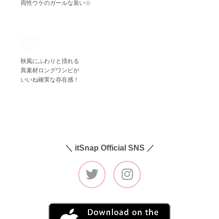
両性ウケのガールな装い☆
9.10
Tue
秋風にふわりと揺れる
異素材ロングワンピが
いいね確実な存在感！
＼ itSnap Official SNS ／