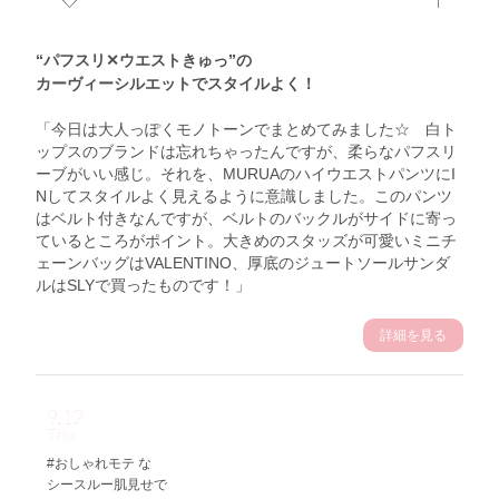
“パフスリ✕ウエストきゅっ”の
カーヴィーシルエットでスタイルよく！
「今日は大人っぽくモノトーンでまとめてみました☆ 白ト
ップスのブランドは忘れちゃったんですが、柔らなパフスリ
ーブがいい感じ。それを、MURUAのハイウエストパンツにI
Nしてスタイルよく見えるように意識しました。このパンツ
はベルト付きなんですが、ベルトのバックルがサイドに寄っ
ているところがポイント。大きめのスタッズが可愛いミニチ
ェーンバッグはVALENTINO、厚底のジュートソールサンダ
ルはSLYで買ったものです！」
詳細を見る
9.12
Thu
#おしゃれモテ な
シースルー肌見せで