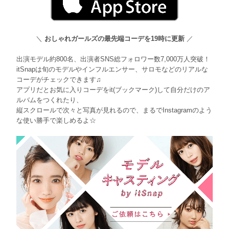
＼
おしゃれガールズの最先端コーデを19時に更新
／
出演モデル約800名、出演者SNS総フォロワー数7,000万人突破！
itSnapは旬のモデルやインフルエンサー、サロモなどのリアルな
コーデがチェックできます♫
アプリだとお気に入りコーデをit(ブックマーク)して自分だけのア
ルバムをつくれたり、
縦スクロールで次々と写真が見れるので、まるでInstagramのよう
な使い勝手で楽しめるよ☆