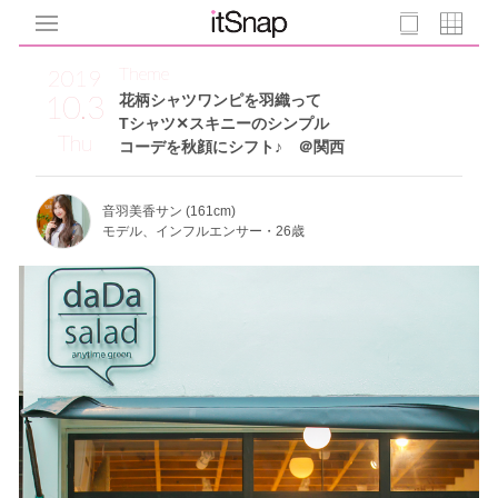
Theme
2019
10.3
花柄シャツワンピを羽織って
Tシャツ✕スキニーのシンプル
Thu
コーデを秋顔にシフト♪ ＠関西
音羽美香サン (161cm)
モデル、インフルエンサー・26歳