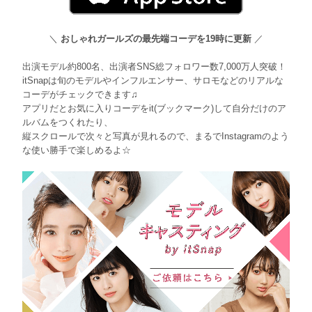
＼
おしゃれガールズの最先端コーデを19時に更新
／
出演モデル約800名、出演者SNS総フォロワー数7,000万人突破！
itSnapは旬のモデルやインフルエンサー、サロモなどのリアルな
コーデがチェックできます♫
アプリだとお気に入りコーデをit(ブックマーク)して自分だけのア
ルバムをつくれたり、
縦スクロールで次々と写真が見れるので、まるでInstagramのよう
な使い勝手で楽しめるよ☆