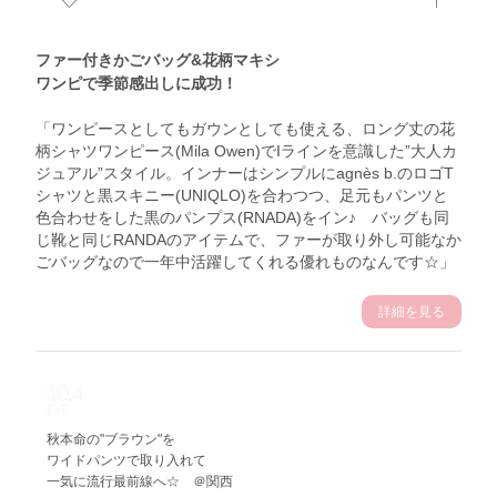
ファー付きかごバッグ&花柄マキシ
ワンピで季節感出しに成功！
「ワンピースとしてもガウンとしても使える、ロング丈の花
柄シャツワンピース(Mila Owen)でIラインを意識した”大人カ
ジュアル”スタイル。インナーはシンプルにagnès b.のロゴT
シャツと黒スキニー(UNIQLO)を合わつつ、足元もパンツと
色合わせをした黒のパンプス(RNADA)をイン♪ バッグも同
じ靴と同じRANDAのアイテムで、ファーが取り外し可能なか
ごバッグなので一年中活躍してくれる優れものなんです☆」
詳細を見る
10.4
Fri
秋本命の"ブラウン"を
ワイドパンツで取り入れて
一気に流行最前線へ☆ ＠関西